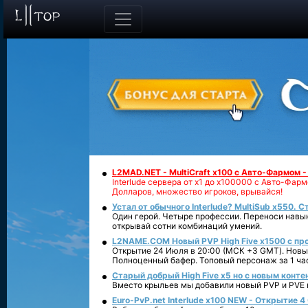
L2MAD.NET - MultiCraft x100 с Авто-Фармом 
Interlude сервера от х1 до х100000 с Авто-Фа
Долларов, множество игроков, врывайся!
Устал от обычного Interlude? MultiSub x550. С
Один герой. Четыре профессии. Переноси навык
открывай сотни комбинаций умений.
L2NAME.COM Новый PVP High Five x1500 с п
Открытие 24 Июля в 20:00 (МСК +3 GMT). Новый
Полноценный бафер. Топовый персонаж за 1 ча
Старый добрый High Five x5 но с новым конте
Вместо крыльев мы добавили новый PVP и PVE ко
Euro-PvP.net Interlude х100 NEW - Открытие 4