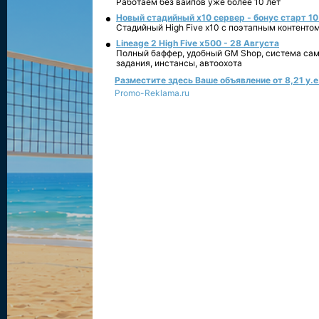
Работаем без вайпов уже более 10 лет
Новый стадийный х10 сервер - бонус старт 10
Стадийный High Five x10 с поэтапным контенто
Lineage 2 High Five x500 - 28 Августа
Полный баффер, удобный GM Shop, система сам
задания, инстансы, автоохота
Разместите здесь Ваше объявление от 8,21 у.е.
Promo-Reklama.ru