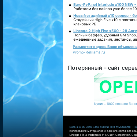
Euro-PvP.net Interlude х100 NEW 
Работаем без вайпов уже более 10
Новый стадийный х10 сервер - бо
Стадийный High Five x10 с поэтап
клановых РБ
Lineage 2 High Five x500 - 28 Авг
Полный баффер, удобный GM Shop,
ежедневные задания, инстансы, а
Разместите здесь Ваше объявление
Promo-Reklama.ru
Потерянный – сайт серв
Купить 1000 показов банне
База знаний Aion
База знаний Tera
MMOGame - нов
Копирование материалов с данного сайта без ссы
Lineage II is a trademark of NCsoft Corporation. Co