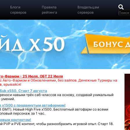
Блоги
Правила
Владельцам
серверов
рейтинга
серверов
вто-Фармом - 25 Июля. ОБТ 22 Июля
00 с Авто-Фармом и Обновлениями, без вайпов. Денежные Турниры на
в, врывайся!
iSub x550. Старт 7 августа
реноси навыки трёх саб-классов на основу, создавай уникальный
 умений.
e x1500 с продвинутым автофармом!
 GMT). Новый High Five x1500. Бесплатный автофарм со всеми
повый персонаж за 1 час.
 новым контентом!
 PVP и PVE контент, чтобы разнообразить игровой опыт. Старт 18.