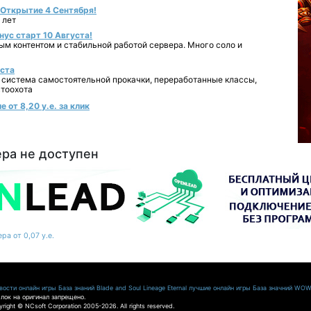
- Открытие 4 Сентября!
 лет
нус старт 10 Августа!
ным контентом и стабильной работой сервера. Много соло и
уста
 система самостоятельной прокачки, переработанные классы,
втоохота
 от 8,20 у.е. за клик
ера не доступен
ра от 0,07 у.е.
ости онлайн игры
База знаний Blade and Soul
Lineage Eternal
лучшие онлайн игры
База значний WO
лок на оригинал запрещено.
pyright © NCsoft Corporation 2005-2026. All rights reserved.