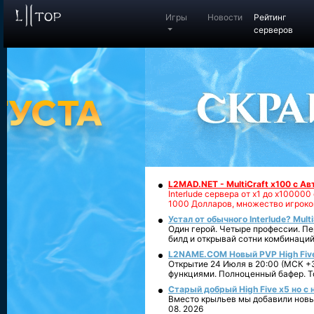
Игры
Новости
Рейтинг
серверов
L2MAD.NET - MultiCraft x100 с А
Interlude сервера от х1 до х1000
1000 Долларов, множество игроко
Устал от обычного Interlude? Mult
Один герой. Четыре профессии. Пе
билд и открывай сотни комбинаций
L2NAME.COM Новый PVP High Fiv
Открытие 24 Июля в 20:00 (МСК +3
функциями. Полноценный бафер. То
Старый добрый High Five x5 но с
Вместо крыльев мы добавили новый
08. 2026