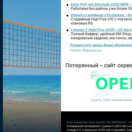
Euro-PvP.net Interlude х100 NEW 
Работаем без вайпов уже более 10
Новый стадийный х10 сервер - бо
Стадийный High Five x10 с поэтап
клановых РБ
Lineage 2 High Five x500 - 28 Авг
Полный баффер, удобный GM Shop,
ежедневные задания, инстансы, а
Разместите здесь Ваше объявление 
Promo-Reklama.ru
Потерянный – сайт серв
Купить 1000 показов банне
База знаний Aion
База знаний Tera
MMOGame - нов
Копирование материалов с данного сайта без ссы
Lineage II is a trademark of NCsoft Corporation. Co