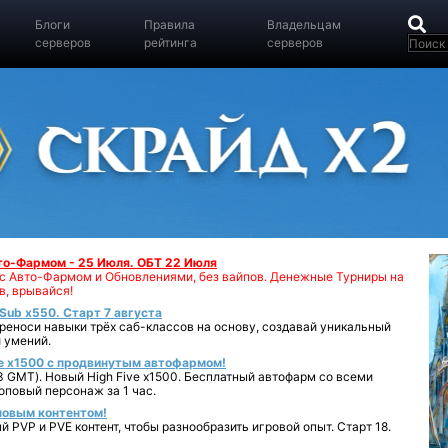
Блоги
Правила
Владельцам
серверов
рейтинга
серверов
вто-Фармом - 25 Июля. ОБТ 22 Июля
00 с Авто-Фармом и Обновлениями, без вайпов. Денежные Турниры на
в, врывайся!
iSub x550. Старт 7 августа
реноси навыки трёх саб-классов на основу, создавай уникальный
 умений.
e x1500 с продвинутым автофармом!
 GMT). Новый High Five x1500. Бесплатный автофарм со всеми
повый персонаж за 1 час.
 новым контентом!
 PVP и PVE контент, чтобы разнообразить игровой опыт. Старт 18.