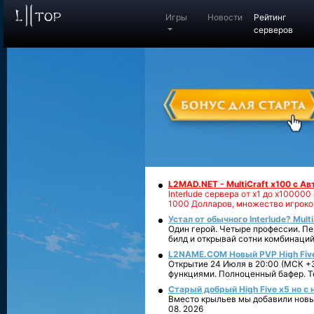
Игры
Новости
Рейтинг
серверов
L2MAD.NET - MultiCraft x100 с А
Interlude сервера от х1 до х1000
1000 Долларов, множество игроко
Устал от обычного Interlude? Mult
Один герой. Четыре профессии. Пе
билд и открывай сотни комбинаций
L2NAME.COM Новый PVP High Fiv
Открытие 24 Июля в 20:00 (МСК +3
функциями. Полноценный бафер. То
Старый добрый High Five x5 но с
Вместо крыльев мы добавили новый
08. 2026