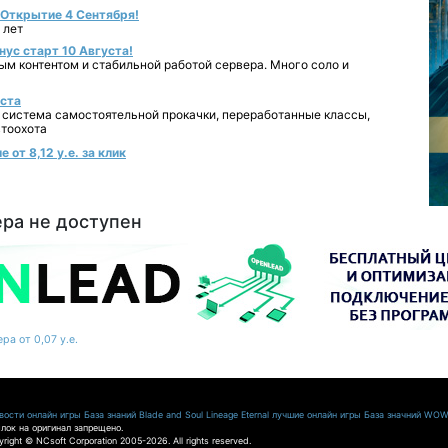
- Открытие 4 Сентября!
 лет
нус старт 10 Августа!
ным контентом и стабильной работой сервера. Много соло и
уста
 система самостоятельной прокачки, переработанные классы,
втоохота
от 8,12 у.е. за клик
ера не доступен
ра от 0,07 у.е.
ости онлайн игры
База знаний Blade and Soul
Lineage Eternal
лучшие онлайн игры
База значний WO
лок на оригинал запрещено.
pyright © NCsoft Corporation 2005-2026. All rights reserved.