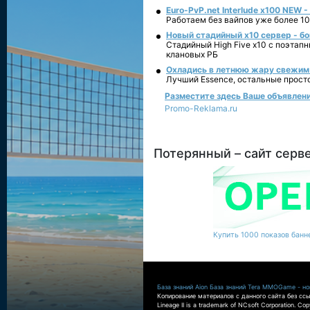
Euro-PvP.net Interlude х100 NEW 
Работаем без вайпов уже более 10
Новый стадийный х10 сервер - бо
Стадийный High Five x10 с поэтап
клановых РБ
Охладись в летнюю жару свежим 
Лучший Essence, остальные прост
Разместите здесь Ваше объявление
Promo-Reklama.ru
Потерянный – сайт серв
Купить 1000 показов банне
База знаний Aion
База знаний Tera
MMOGame - нов
Копирование материалов с данного сайта без ссы
Lineage II is a trademark of NCsoft Corporation. Co