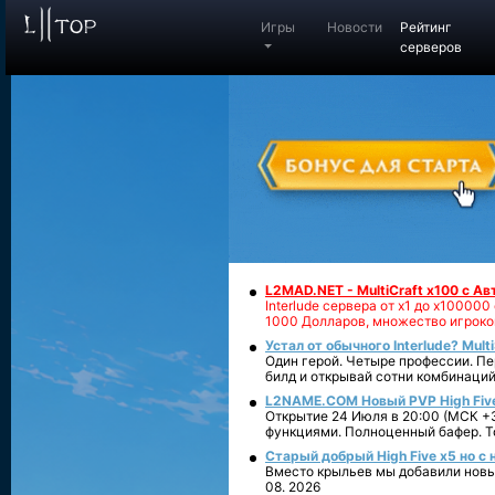
Игры
Новости
Рейтинг
серверов
L2MAD.NET - MultiCraft x100 с А
Interlude сервера от х1 до х1000
1000 Долларов, множество игроко
Устал от обычного Interlude? Mult
Один герой. Четыре профессии. Пе
билд и открывай сотни комбинаций
L2NAME.COM Новый PVP High Fiv
Открытие 24 Июля в 20:00 (МСК +3
функциями. Полноценный бафер. То
Старый добрый High Five x5 но с
Вместо крыльев мы добавили новый
08. 2026