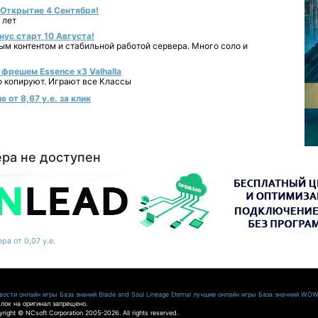
- Открытие 4 Сентября!
 лет
нус старт 10 Августа!
ным контентом и стабильной работой сервера. Много соло и
фрешем Essence x3 Valhalla
о копируют. Играют все Классы
 от 8,67 у.е. за клик
ера не доступен
ра от 0,07 у.е.
ости онлайн игры
База знаний Blade and Soul
Lineage Eternal
лучшие онлайн игры
База значний WO
лок на оригинал запрещено.
pyright © NCsoft Corporation 2005-2026. All rights reserved.