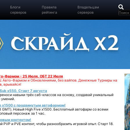
Блоги
Правила
Владельцам
серверов
рейтинга
серверов
вто-Фармом - 25 Июля. ОБТ 22 Июля
00 с Авто-Фармом и Обновлениями, без вайпов. Денежные Турниры на
в, врывайся!
iSub x550. Старт 7 августа
реноси навыки трёх саб-классов на основу, создавай уникальный
 умений.
e x1500 с продвинутым автофармом!
 GMT). Новый High Five x1500. Бесплатный автофарм со всеми
повый персонаж за 1 час.
 новым контентом!
 PVP и PVE контент, чтобы разнообразить игровой опыт. Старт 18.