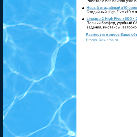
Работаем без вайпов уже б
Новый стадийный х10 серве
Стадийный High Five x10 с
Lineage 2 High Five x500 -
Полный баффер, удобный G
задания, инстансы, автоохо
Разместите здесь Ваше объя
Promo-Reklama.ru