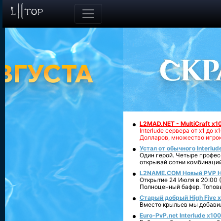
L2MAD.NET - MultiCraft x
Interlude сервера от х1 д
Долларов, множество игрок
Устал от обычного Interlud
Один герой. Четыре профес
открывай сотни комбинаци
L2NAME.COM Новый PVP Hi
Открытие 24 Июля в 20:00 
Полноценный бафер. Топовы
Старый добрый High Five x
Вместо крыльев мы добавили
Euro-PvP.net Interlude х1