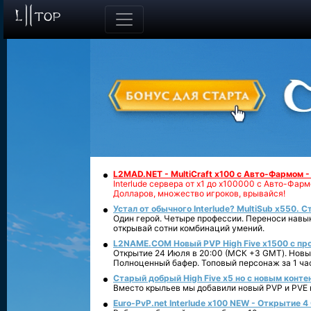
L2MAD.NET - MultiCraft x100 с Авто-Фармом 
Interlude сервера от х1 до х100000 с Авто-Фа
Долларов, множество игроков, врывайся!
Устал от обычного Interlude? MultiSub x550. С
Один герой. Четыре профессии. Переноси навык
открывай сотни комбинаций умений.
L2NAME.COM Новый PVP High Five x1500 с п
Открытие 24 Июля в 20:00 (МСК +3 GMT). Новый
Полноценный бафер. Топовый персонаж за 1 ча
Старый добрый High Five x5 но с новым конте
Вместо крыльев мы добавили новый PVP и PVE ко
Euro-PvP.net Interlude х100 NEW - Открытие 4