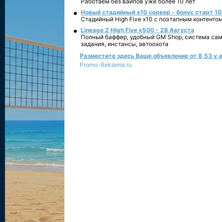
Работаем без вайпов уже более 10 лет
Новый стадийный х10 сервер - бонус старт 10
Стадийный High Five x10 с поэтапным контенто
Lineage 2 High Five x500 - 28 Августа
Полный баффер, удобный GM Shop, система сам
задания, инстансы, автоохота
Разместите здесь Ваше объявление от 8,53 у.е
Promo-Reklama.ru