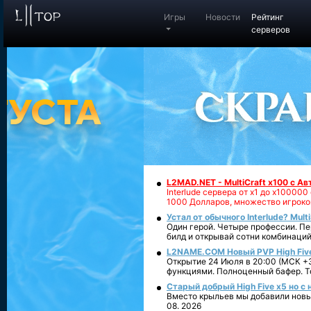
Игры
Новости
Рейтинг
серверов
L2MAD.NET - MultiCraft x100 с А
Interlude сервера от х1 до х1000
1000 Долларов, множество игроко
Устал от обычного Interlude? Mult
Один герой. Четыре профессии. Пе
билд и открывай сотни комбинаций
L2NAME.COM Новый PVP High Fiv
Открытие 24 Июля в 20:00 (МСК +3
функциями. Полноценный бафер. То
Старый добрый High Five x5 но с
Вместо крыльев мы добавили новый
08. 2026