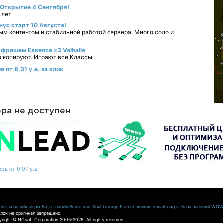
- Открытие 4 Сентября!
 лет
нус старт 10 Августа!
ным контентом и стабильной работой сервера. Много соло и
фрешем Essence x3 Valhalla
о копируют. Играют все Классы
от 8,31 у.е. за клик
ера не доступен
ра от 0,07 у.е.
ости онлайн игры
База знаний Blade and Soul
Lineage Eternal
лучшие онлайн игры
База значний WO
лок на оригинал запрещено.
pyright © NCsoft Corporation 2005-2026. All rights reserved.