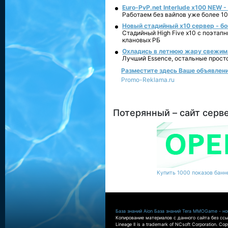
Euro-PvP.net Interlude х100 NEW 
Работаем без вайпов уже более 10
Новый стадийный х10 сервер - бо
Стадийный High Five x10 с поэтап
клановых РБ
Охладись в летнюю жару свежим 
Лучший Essence, остальные прост
Разместите здесь Ваше объявление 
Promo-Reklama.ru
Потерянный – сайт серв
Купить 1000 показов банне
База знаний Aion
База знаний Tera
MMOGame - нов
Копирование материалов с данного сайта без ссы
Lineage II is a trademark of NCsoft Corporation. Co