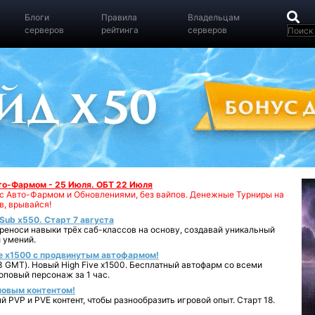
Блоги
Правила
Владельцам
серверов
рейтинга
серверов
вто-Фармом - 25 Июля. ОБТ 22 Июля
00 с Авто-Фармом и Обновлениями, без вайпов. Денежные Турниры на
в, врывайся!
iSub x550. Старт 7 августа
реноси навыки трёх саб-классов на основу, создавай уникальный
 умений.
e x1500 с продвинутым автофармом!
 GMT). Новый High Five x1500. Бесплатный автофарм со всеми
повый персонаж за 1 час.
 новым контентом!
 PVP и PVE контент, чтобы разнообразить игровой опыт. Старт 18.