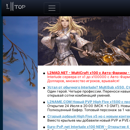
L2MAD.NET - MultiCraft x100 с Авто-Фармом 
Interlude сервера от х1 до х100000 с Авто-Фа
Долларов, множество игроков, врывайся!
Устал от обычного Interlude? MultiSub x550. С
Один герой. Четыре профессии. Переноси навык
открывай сотни комбинаций умений.
L2NAME.COM Новый PVP High Five x1500 с п
Открытие 24 Июля в 20:00 (МСК +3 GMT). Новый
Полноценный бафер. Топовый персонаж за 1 ча
Старый добрый High Five x5 но с новым конте
Вместо крыльев мы добавили новый PVP и PVE ко
Euro-PvP.net Interlude х100 NEW - Открытие 4