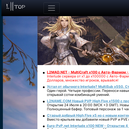
L2MAD.NET - MultiCraft x100 с Авто-Фармом 
Interlude сервера от х1 до х100000 с Авто-Фа
Долларов, множество игроков, врывайся!
Устал от обычного Interlude? MultiSub x550. С
Один герой. Четыре профессии. Переноси навык
открывай сотни комбинаций умений.
L2NAME.COM Новый PVP High Five x1500 с п
Открытие 24 Июля в 20:00 (МСК +3 GMT). Новый
Полноценный бафер. Топовый персонаж за 1 ча
Старый добрый High Five x5 но с новым конте
Вместо крыльев мы добавили новый PVP и PVE ко
Euro-PvP.net Interlude х100 NEW - Открытие 4