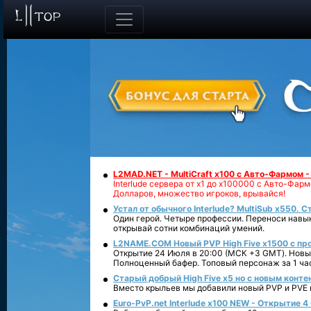
L2MAD.NET - MultiCraft x100 с Авто-Фармом 
Interlude сервера от х1 до х100000 с Авто-Фа
Долларов, множество игроков, врывайся!
Устал от обычного Interlude? MultiSub x550. С
Один герой. Четыре профессии. Переноси навык
открывай сотни комбинаций умений.
L2NAME.COM Новый PVP High Five x1500 с п
Открытие 24 Июля в 20:00 (МСК +3 GMT). Новый
Полноценный бафер. Топовый персонаж за 1 ча
Старый добрый High Five x5 но с новым конте
Вместо крыльев мы добавили новый PVP и PVE ко
Euro-PvP.net Interlude х100 NEW - Открытие 4