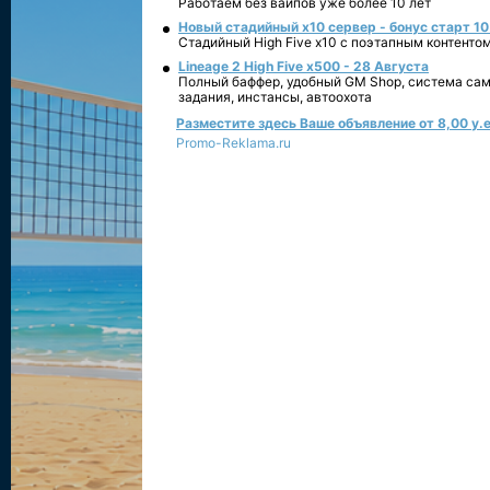
Работаем без вайпов уже более 10 лет
Новый стадийный х10 сервер - бонус старт 10
Стадийный High Five x10 с поэтапным контенто
Lineage 2 High Five x500 - 28 Августа
Полный баффер, удобный GM Shop, система сам
задания, инстансы, автоохота
Разместите здесь Ваше объявление от 8,00 у.е
Promo-Reklama.ru