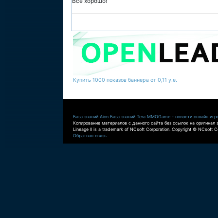
Все хорошо!
Купить 1000 показов баннера от 0,11 у.е.
База знаний Aion
База знаний Tera
MMOGame - новости онлайн игр
Копирование материалов с данного сайта без ссылок на оригинал 
Lineage II is a trademark of NCsoft Corporation. Copyright © NCsoft Co
Обратная связь