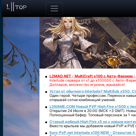
L2MAD.NET - MultiCraft x100 с Авто-Фармом 
Interlude сервера от х1 до х100000 с Авто-Фа
Долларов, множество игроков, врывайся!
Устал от обычного Interlude? MultiSub x550. С
Один герой. Четыре профессии. Переноси навык
открывай сотни комбинаций умений.
L2NAME.COM Новый PVP High Five x1500 с п
Открытие 24 Июля в 20:00 (МСК +3 GMT). Новый
Полноценный бафер. Топовый персонаж за 1 ча
Старый добрый High Five x5 но с новым конте
Вместо крыльев мы добавили новый PVP и PVE ко
Euro-PvP.net Interlude х100 NEW - Открытие 4