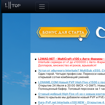
L2MAD.NET - MultiCraft x100 с Авто-Фармом 
Interlude сервера от х1 до х100000 с Авто-Фа
Долларов, множество игроков, врывайся!
Устал от обычного Interlude? MultiSub x550. С
Один герой. Четыре профессии. Переноси навык
открывай сотни комбинаций умений.
L2NAME.COM Новый PVP High Five x1500 с п
Открытие 24 Июля в 20:00 (МСК +3 GMT). Новый
Полноценный бафер. Топовый персонаж за 1 ча
Старый добрый High Five x5 но с новым конте
Вместо крыльев мы добавили новый PVP и PVE ко
Euro-PvP.net Interlude х100 NEW - Открытие 4