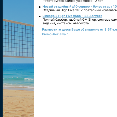
Работаем без вайпов уже более 10 лет
Новый стадийный х10 сервер - бонус старт 10
Стадийный High Five x10 с поэтапным контенто
Lineage 2 High Five x500 - 28 Августа
Полный баффер, удобный GM Shop, система сам
задания, инстансы, автоохота
Разместите здесь Ваше объявление от 8,67 у.е.
Promo-Reklama.ru