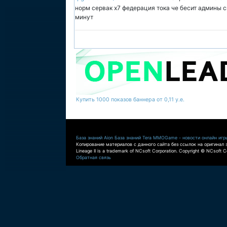
норм сервак х7 федерация тока че бесит админы с
минут
Купить 1000 показов баннера от 0,11 у.е.
База знаний Aion
База знаний Tera
MMOGame - новости онлайн игр
Копирование материалов с данного сайта без ссылок на оригинал 
Lineage II is a trademark of NCsoft Corporation. Copyright © NCsoft Co
Обратная связь