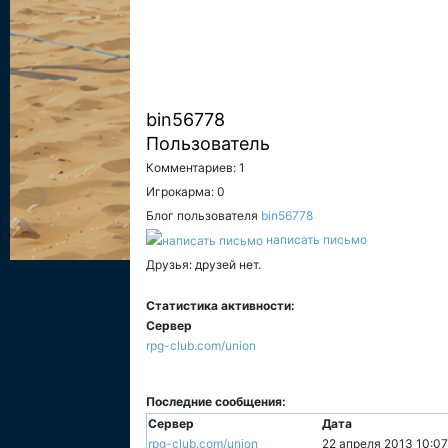
bin56778
Пользователь
Комментариев: 1
Игрокарма: 0
Блог пользователя
bin56778
написать письмо
Друзья: друзей нет.
Статистика активности:
Сервер
rpg-club.com/union
Последние сообщения:
Сервер
Дата
rpg-club.com/union
22 апреля 2013 10:07