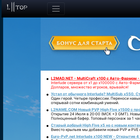
L2MAD.NET - MultiCraft x100 с Авто-Фармом 
Interlude сервера от х1 до х100000 с Авто-Фа
Долларов, множество игроков, врывайся!
Устал от обычного Interlude? MultiSub x550. С
Один герой. Четыре профессии. Переноси навык
открывай сотни комбинаций умений.
L2NAME.COM Новый PVP High Five x1500 с п
Открытие 24 Июля в 20:00 (МСК +3 GMT). Новый
Полноценный бафер. Топовый персонаж за 1 ча
Старый добрый High Five x5 но с новым конте
Вместо крыльев мы добавили новый PVP и PVE ко
Euro-PvP.net Interlude х100 NEW - Открытие 4