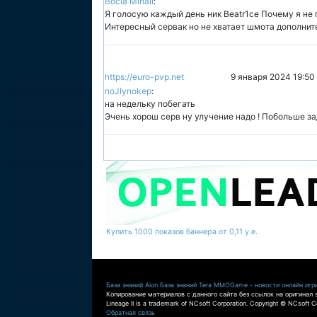
Bocla Mihail
:
Я голосую каждый день ник Beatr1ce Почему я не п
Интересный сервак но не хватает шмота дополните
https://euro-pvp.net
9 января 2024 19:50
noJIynokep
:
на недельку побегать
Эчень хорош серв ну улучение надо ! Побольше за
Купить 1000 показов баннера от 0,11 у.е.
База знаний Aion
База знаний Tera
MMOGame - новости онлайн игр
Копирование материалов с данного сайта без ссылок на оригинал 
Lineage II is a trademark of NCsoft Corporation. Copyright © NCsoft Co
Обратная связь