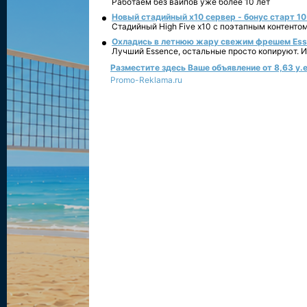
Работаем без вайпов уже более 10 лет
Новый стадийный х10 сервер - бонус старт 10
Стадийный High Five x10 с поэтапным контенто
Охладись в летнюю жару свежим фрешем Essen
Лучший Essence, остальные просто копируют. 
Разместите здесь Ваше объявление от 8,63 у.е
Promo-Reklama.ru