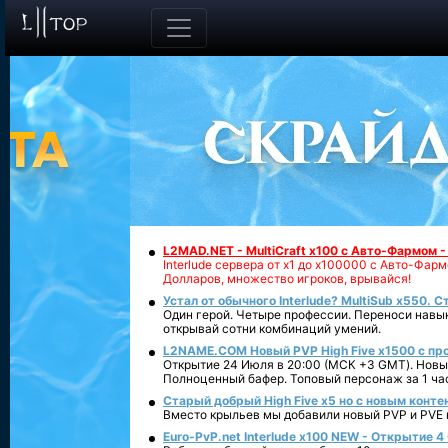
L2MAD.NET - MultiCraft x100 с Авто-Фармом 
Interlude сервера от х1 до х100000 с Авто-Фа
Долларов, множество игроков, врывайся!
Устал от обычного Interlude? MultiSub x550. С
Один герой. Четыре профессии. Переноси навык
открывай сотни комбинаций умений.
L2NAME.COM Новый PVP High Five x1500 с п
Открытие 24 Июля в 20:00 (МСК +3 GMT). Новый
Полноценный бафер. Топовый персонаж за 1 ча
Старый добрый High Five x5 но с новым конте
Вместо крыльев мы добавили новый PVP и PVE ко
Euro-PvP.net Interlude х100 NEW - Открытие 4