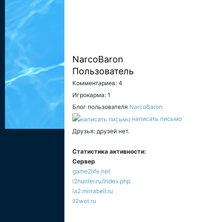
NarcoBaron
Пользователь
Комментариев: 4
Игрокарма: 1
Блог пользователя
NarcoBaron
написать письмо
Друзья: друзей нет.
Статистика активности:
Сервер
game2life.net
l2hunter.ru/index.php
la2.mirrabell.ru
ll2wot.ru