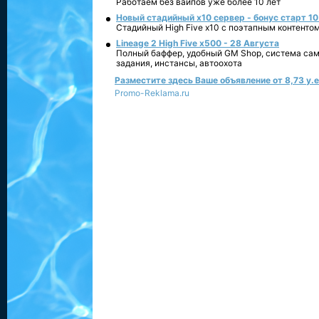
Работаем без вайпов уже более 10 лет
Новый стадийный х10 сервер - бонус старт 10
Стадийный High Five x10 с поэтапным контенто
Lineage 2 High Five x500 - 28 Августа
Полный баффер, удобный GM Shop, система сам
задания, инстансы, автоохота
Разместите здесь Ваше объявление от 8,73 у.е.
Promo-Reklama.ru