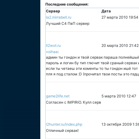
Последние сообщения:
Сервер
Дата
la2.mirrabell.ru
27 марта 2010 19:54
Лучший С4 ПвП сервер
ll2wot.ru
20 марта 2010 21:42
voihaa
:
админ ты гондон и твой сервак параша полнейшый 
пароль и логин бу тип глючит твой сраный сервак 
если ты четаеш эти коменты то ты гондон ишё тот
пля я под сталом :D (прочитал твои посты это пзд
game2life.net
5 марта 2010 12:47
Согласен с IMPIRiO. Кулл серв
l2hunter.ru/index.php
13 октября 2009 1:3
Отличный сервак!