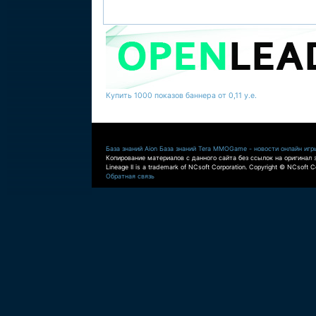
Купить 1000 показов баннера от 0,11 у.е.
База знаний Aion
База знаний Tera
MMOGame - новости онлайн игр
Копирование материалов с данного сайта без ссылок на оригинал 
Lineage II is a trademark of NCsoft Corporation. Copyright © NCsoft Co
Обратная связь