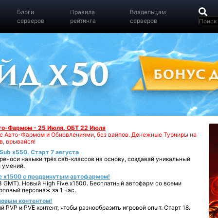
Блоги
Правила
Владельцам
серверов
рейтинга
серверов
вто-Фармом - 25 Июля. ОБТ 22 Июля
00 с Авто-Фармом и Обновлениями, без вайпов. Денежные Турниры на
в, врывайся!
iSub x550. Старт 7 августа
реноси навыки трёх саб-классов на основу, создавай уникальный
 умений.
e x1500 с продвинутым автофармом!
 GMT). Новый High Five x1500. Бесплатный автофарм со всеми
повый персонаж за 1 час.
 новым контентом!
 PVP и PVE контент, чтобы разнообразить игровой опыт. Старт 18.