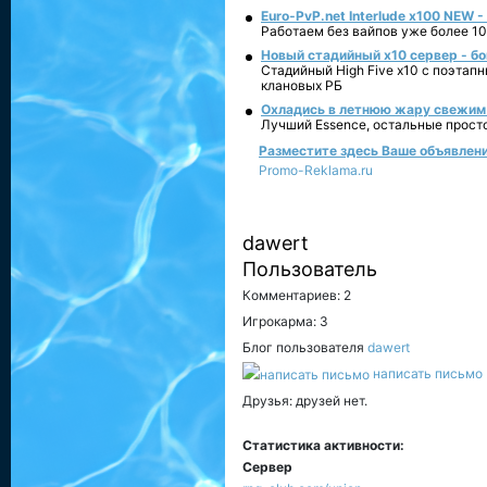
Euro-PvP.net Interlude х100 NEW 
Работаем без вайпов уже более 10
Новый стадийный х10 сервер - бо
Стадийный High Five x10 с поэтап
клановых РБ
Охладись в летнюю жару свежим 
Лучший Essence, остальные прост
Разместите здесь Ваше объявление 
Promo-Reklama.ru
dawert
Пользователь
Комментариев: 2
Игрокарма: 3
Блог пользователя
dawert
написать письмо
Друзья: друзей нет.
Статистика активности:
Сервер