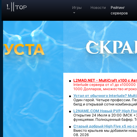
Игры
Новости
Рейтинг
серверов
L2MAD.NET - MultiCraft x100 с А
Interlude сервера от х1 до х1000
1000 Долларов, множество игроко
Устал от обычного Interlude? Mult
Один герой. Четыре профессии. Пе
билд и открывай сотни комбинаций
L2NAME.COM Новый PVP High Fiv
Открытие 24 Июля в 20:00 (МСК +3
функциями. Полноценный бафер. То
Старый добрый High Five x5 но с
Вместо крыльев мы добавили новый
08. 2026