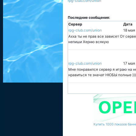
rpg-club.com/union
Последние сообщения:
Сервер
Дата
rpg-club.com/union
18 мая
Ахха ты не прав все зависет От сер
непиши Херню всякую
rpg-club.com/union
17 мая
Мне понравился сервер я играю на не
нравиться те значат НЮБЫ полные )))))
Купить 1000 показов банне