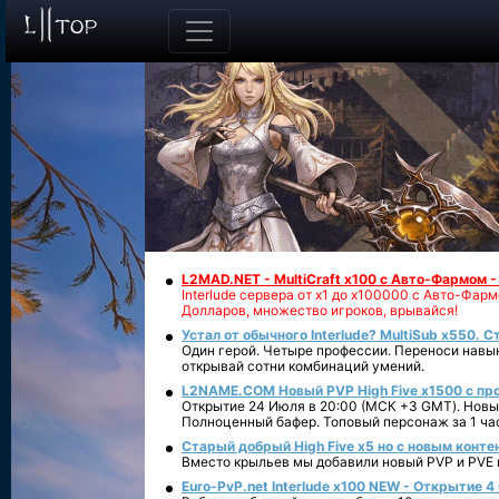
L2MAD.NET - MultiCraft x100 с Авто-Фармом 
Interlude сервера от х1 до х100000 с Авто-Фа
Долларов, множество игроков, врывайся!
Устал от обычного Interlude? MultiSub x550. С
Один герой. Четыре профессии. Переноси навык
открывай сотни комбинаций умений.
L2NAME.COM Новый PVP High Five x1500 с п
Открытие 24 Июля в 20:00 (МСК +3 GMT). Новый
Полноценный бафер. Топовый персонаж за 1 ча
Старый добрый High Five x5 но с новым конте
Вместо крыльев мы добавили новый PVP и PVE ко
Euro-PvP.net Interlude х100 NEW - Открытие 4