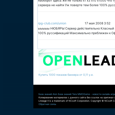
наоборот здесь же не только х1 х3 х10 х1000 что 
сервера не найти Уж поверте тем более 100% рус
rpg-club.com/union
17 мая 2008 3:52
ыыыыы НЮБЯРЫ Cервер действительно Класный я г
100% руссификаций Максимально преближен к Оф
Купить 1000 показов баннера от 0,11 у.е.
База знаний Aion
База знаний Tera
MMOGame - новости онлайн игр
Копирование материалов с данного сайта без ссылок на оригинал 
Lineage II is a trademark of NCsoft Corporation. Copyright © NCsoft Co
Обратная связь