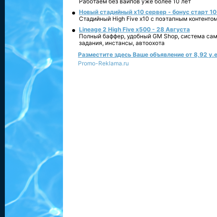
Работаем без вайпов уже более 10 лет
Новый стадийный х10 сервер - бонус старт 10
Стадийный High Five x10 с поэтапным контенто
Lineage 2 High Five x500 - 28 Августа
Полный баффер, удобный GM Shop, система сам
задания, инстансы, автоохота
Разместите здесь Ваше объявление от 8,92 у.е
Promo-Reklama.ru