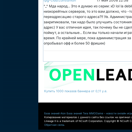
rpg-club.com/union
17 мая 2008 22:38
^_^ Мда народ... Это я думаю из серии: xD lol Ia d
низкорейтных серверов, то это вам должно, что -
переадресацию старого адреса?!! Ув. Администраци
закритиковали, так надо было улучшить состояния
адрес) У вас отличная идея, так почему бы не сдел
поймут, а остальные... Если вы только начали игра
время. По крайней мере, пока админимстрация за ум
опробывал офф и более 50 фришек)
Купить 1000 показов баннера от 0,11 у.е.
База знаний Aion
База знаний Tera
MMOGame - новости онлайн игр
Копирование материалов с данного сайта без ссылок на оригинал 
Lineage II is a trademark of NCsoft Corporation. Copyright © NCsoft Co
Обратная связь