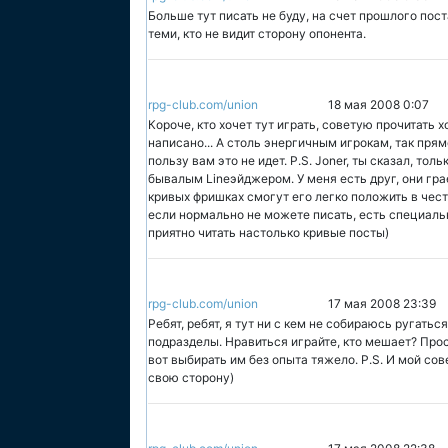
Больше тут писать не буду, на счет прошлого поста 
теми, кто не видит сторону опонента.
rpg-club.com/union
18 мая 2008 0:07
Короче, кто хочет тут играть, советую прочитать х
написано... А столь энергичным игрокам, так прям
пользу вам это не идет. P.S. Joner, ты сказал, то
бывалым Lineэйджером. У меня есть друг, они грае
кривых фришках смогут его легко положить в чест
если нормально не можете писать, есть специаль
приятно читать настолько кривые посты)
rpg-club.com/union
17 мая 2008 23:39
Ребят, ребят, я тут ни с кем не собираюсь ругаться
подразделы. Нравиться играйте, кто мешает? Прос
вот выбирать им без опыта тяжело. P.S. И мой со
свою сторону)