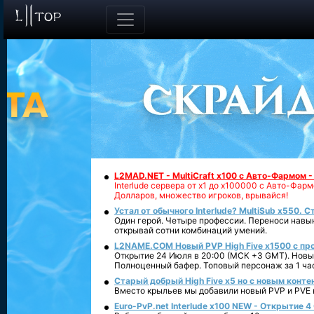
L2MAD.NET - MultiCraft x100 с Авто-Фармом 
Interlude сервера от х1 до х100000 с Авто-Фа
Долларов, множество игроков, врывайся!
Устал от обычного Interlude? MultiSub x550. С
Один герой. Четыре профессии. Переноси навык
открывай сотни комбинаций умений.
L2NAME.COM Новый PVP High Five x1500 с п
Открытие 24 Июля в 20:00 (МСК +3 GMT). Новый
Полноценный бафер. Топовый персонаж за 1 ча
Старый добрый High Five x5 но с новым конте
Вместо крыльев мы добавили новый PVP и PVE ко
Euro-PvP.net Interlude х100 NEW - Открытие 4