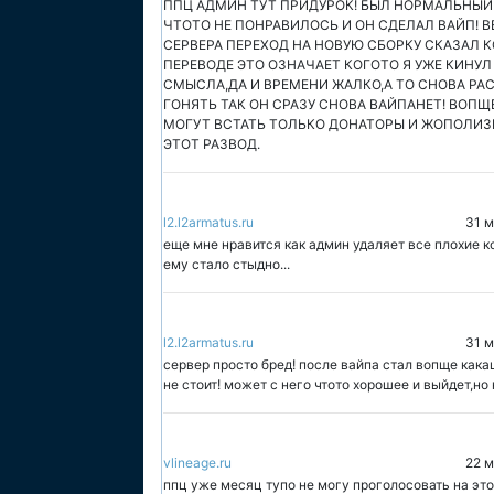
ППЦ АДМИН ТУТ ПРИДУРОК! БЫЛ НОРМАЛЬНЫЙ 
ЧТОТО НЕ ПОНРАВИЛОСЬ И ОН СДЕЛАЛ ВАЙП! 
СЕРВЕРА ПЕРЕХОД НА НОВУЮ СБОРКУ СКАЗАЛ К
ПЕРЕВОДЕ ЭТО ОЗНАЧАЕТ КОГОТО Я УЖЕ КИНУЛ 
СМЫСЛА,ДА И ВРЕМЕНИ ЖАЛКО,А ТО СНОВА Р
ГОНЯТЬ ТАК ОН СРАЗУ СНОВА ВАЙПАНЕТ! ВОПЩ
МОГУТ ВСТАТЬ ТОЛЬКО ДОНАТОРЫ И ЖОПОЛИЗЫ
ЭТОТ РАЗВОД.
l2.l2armatus.ru
31 м
еще мне нравится как админ удаляет все плохие к
ему стало стыдно...
l2.l2armatus.ru
31 м
сервер просто бред! после вайпа стал вопще кака
не стоит! может с него чтото хорошее и выйдет,но н
vlineage.ru
22 м
ппц уже месяц тупо не могу проголосовать на этом