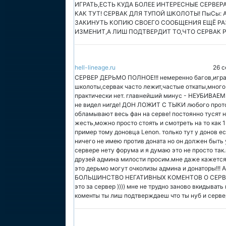
ИГРАТЬ,ЕСТЬ КУДА БОЛЕЕ ИНТЕРЕСНЫЕ СЕРВЕ
КАК ТУТ! СЕРВАК ДЛЯ ТУПОЙ ШКОЛОТЫ! ПыСы:
ЗАКИНУТЬ КОПИЮ СВОЕГО СООБЩЕНИЯ ЕЩЁ РАЗ
ИЗМЕНИТ,А ЛИШ ПОДТВЕРДИТ ТО,ЧТО СЕРВАК 
hell-lineage.ru
26 с
СЕРВЕР ДЕРЬМО ПОЛНОЕ!!! немеренно багов,играе
школоты,сервак часто лежит,частые откаты,много 
практически нет. главнейший минус - НЕУБИВАЕМЫ
не видел нигде! ДОН ЛОЖИТ С ТЫКИ любого прото
обламывают весь фан на серве! постоянно тусят 
жесть,можно просто стоять и смотреть на то как 
пример тому доновца Lenon. только тут у донов ес
ничего не имею против доната но он должен быть 
сервере нету форума и я думаю это не просто так
друзей админа милости просим.мне даже кажется 
это дерьмо могут очколизы админа и донаторы
БОЛЬШИНСТВО НЕГАТИВНЫХ КОМЕНТОВ О СЕРВЕ! ту
это за сервер )))) мне не трудно заново вкидыват
коменты ты лиш подтверждаеш что ты нуб и сервер