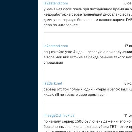
la2astend.com
6 се
у меня нет слов! жаль зря потраченное время на э
недоработок.на серве полнейший дисбаланс,есть 
д.минусов гораздо больше чем плюсов.кароче ГАВ
серв по интереснее.
la2astend.com
17 а
ппц какойто уже 4й день голосую а при получении
в топе мой ник есть.че за байда.раньше такого не
спрашивал
la2dark.net
8 но
сервер отстой полный! одни читеры и багоюзы.ПКш
кидают!!! не тратьте свое время зря!
lineage2.dim.ck.ua
11 о
по началу сервер х500 был очень даже ничего,но 
бесконечные лаги.сначала вырубили ТВТ потом пр
конца причем с каждым днем все хуже.админ корми