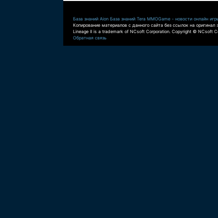
База знаний Aion
База знаний Tera
MMOGame - новости онлайн игр
Копирование материалов с данного сайта без ссылок на оригинал 
Lineage II is a trademark of NCsoft Corporation. Copyright © NCsoft Co
Обратная связь