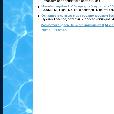
Работаем без вайпов уже более 10 лет
Новый стадийный х10 сервер - бонус старт 10
Стадийный High Five x10 с поэтапным контенто
Охладись в летнюю жару свежим фрешем Essen
Лучший Essence, остальные просто копируют. 
Разместите здесь Ваше объявление от 8,14 у.е.
Promo-Reklama.ru