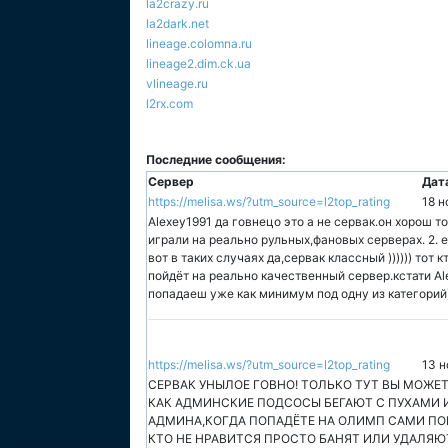
la2crazy.ru
la2dark.net
lineage.colomna.ru
lineage2.dim.ck.ua
vlineage.ru
l2rx.com
Последние сообщения:
Сервер
Дат
https://melisa.ws/?utm_source=l2top_rating
18 н
Alexey1991 да говнецо это а не сервак.он хорош то
играли на реально рульных,фановых серверах. 2. 
вот в таких случаях да,сервак классный )))))) тот 
пойдёт на реально качественный сервер.кстати Al
попадаеш уже как минимум под одну из категорий)
https://melisa.ws/?utm_source=l2top_rating
13 н
СЕРВАК УНЫЛОЕ ГОВНО! ТОЛЬКО ТУТ ВЫ МОЖЕТ
КАК АДМИНСКИЕ ПОДСОСЫ БЕГАЮТ С ПУХАМИ И
АДМИНА,КОГДА ПОПАДЁТЕ НА ОЛИМП САМИ ПО
КТО НЕ НРАВИТСЯ ПРОСТО БАНЯТ ИЛИ УДАЛЯЮ