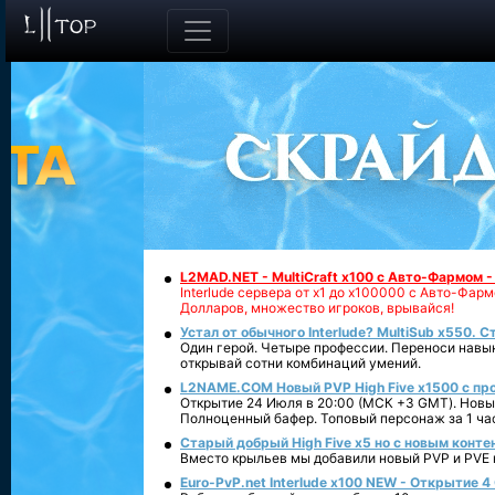
L2MAD.NET - MultiCraft x100 с Авто-Фармом 
Interlude сервера от х1 до х100000 с Авто-Фа
Долларов, множество игроков, врывайся!
Устал от обычного Interlude? MultiSub x550. С
Один герой. Четыре профессии. Переноси навык
открывай сотни комбинаций умений.
L2NAME.COM Новый PVP High Five x1500 с п
Открытие 24 Июля в 20:00 (МСК +3 GMT). Новый
Полноценный бафер. Топовый персонаж за 1 ча
Старый добрый High Five x5 но с новым конте
Вместо крыльев мы добавили новый PVP и PVE ко
Euro-PvP.net Interlude х100 NEW - Открытие 4