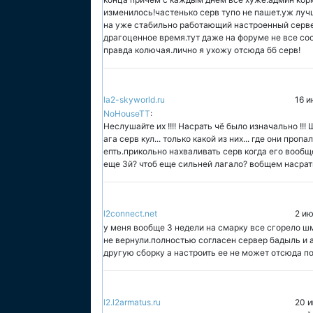
изменилось!частенько серв тупо не пашет.уж луч
на уже стабильно работающий настроенный сервер
драгоценное время.тут даже на форуме не все с
правда колючая.лично я ухожу отсюда бб серв!
la2-skyworld.ru
16 и
NoHouseTT
:
Неслушайте их !!!! Насрать чё было изначально !!! 
ага серв кул... только какой из них... где они проп
епть.прикольно нахваливать серв когда его вообщ
еще 3й? чтоб еще сильней лагало? вобщем насрать 
l2connect.net
2 ию
у меня вообще 3 недели на смарку все сгорело шм
не вернули.полностью согласен сервер бадыль и а
другую сборку а настроить ее не может отсюда п
l2.l2armatus.ru
20 