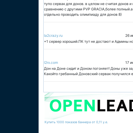
тупо сервак для донов. в целом не считая донов 
сравнению с другими PVP GRACIA,более полный.а 
отдельно проводить олимпиаду для донов 8)
la2crazy.ru
26 и
+1 сервер хороший.ПК тут не достают и Админы но
l2rx.com
17 и
Дон на Доне сидит и Доном погоняет! Доны уже зад
Какойто гребанный Доновский сервак получился епт
Купить 1000 показов баннера от 0,11 у.е.