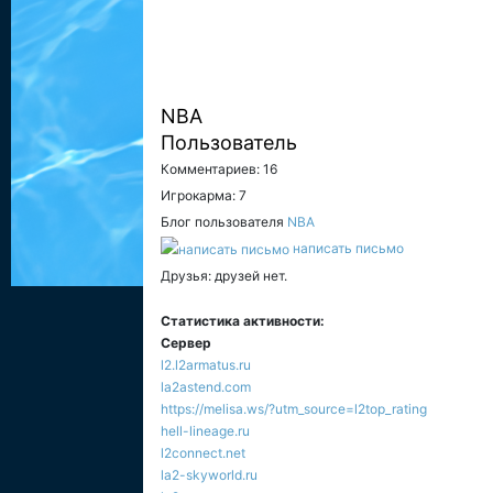
NBA
Пользователь
Комментариев: 16
Игрокарма: 7
Блог пользователя
NBA
написать письмо
Друзья: друзей нет.
Статистика активности:
Сервер
l2.l2armatus.ru
la2astend.com
https://melisa.ws/?utm_source=l2top_rating
hell-lineage.ru
l2connect.net
la2-skyworld.ru