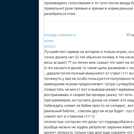
произведено голосование а то тупо после ввода б
правильно! руки прямые и зрение в норме,раньше 
разобраться плиз
lineage.colomna.ru
17 н
wirm
:
borizz
:
Лучший пвп сервер на котором я только играл, ос
точно доната нет ))) ток обьясни почему я ток нач
весь Ы шмот ?? он лично мне сказал что заеп на о
а что касается донов то такие щиты размером с 
...давали почти полный иммунитет от стрел гггг во
почемуто у магов особо пользуются популярность
криворукие игроки предпочитают тупую суперубойн
похвастать не могут вот и выворачивают карманы г
воспринимаю я скорее багоюзера уважу тот хоть 
программеров ,но пускать донов на олимп это не
побеждать олимп за бабки просто не солидно , вот
реальный баблос , совсем другая игра будет ..пус
скинет вот и ставочка гггг ))
полностью согласен что доны тут подзадолбали а
вообще можно не ходить результат заранее известен.
может ляпонуть только сам дон! еще скажите что ту