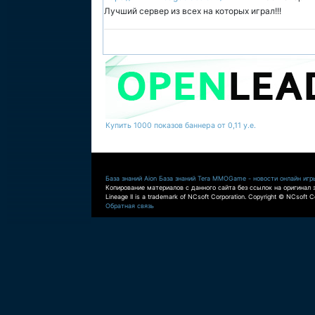
Лучший сервер из всех на которых играл!!!
Купить 1000 показов баннера от 0,11 у.е.
База знаний Aion
База знаний Tera
MMOGame - новости онлайн игр
Копирование материалов с данного сайта без ссылок на оригинал 
Lineage II is a trademark of NCsoft Corporation. Copyright © NCsoft Co
Обратная связь