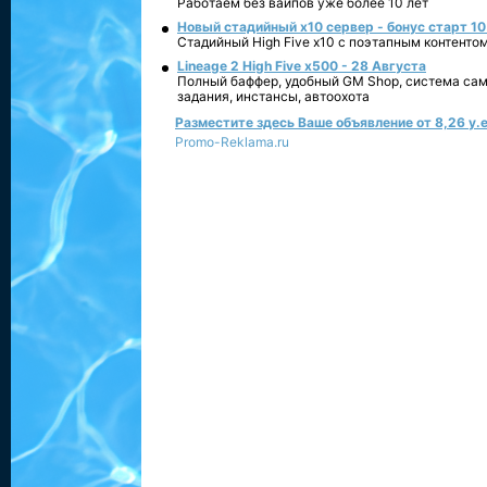
Работаем без вайпов уже более 10 лет
Новый стадийный х10 сервер - бонус старт 10
Стадийный High Five x10 с поэтапным контенто
Lineage 2 High Five x500 - 28 Августа
Полный баффер, удобный GM Shop, система сам
задания, инстансы, автоохота
Разместите здесь Ваше объявление от 8,26 у.е
Promo-Reklama.ru