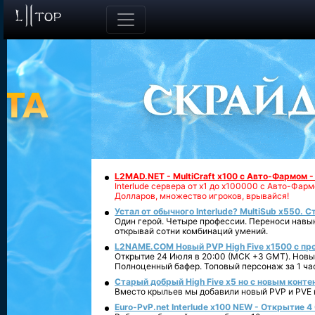
L2MAD.NET - MultiCraft x100 с Авто-Фармом 
Interlude сервера от х1 до х100000 с Авто-Фа
Долларов, множество игроков, врывайся!
Устал от обычного Interlude? MultiSub x550. С
Один герой. Четыре профессии. Переноси навык
открывай сотни комбинаций умений.
L2NAME.COM Новый PVP High Five x1500 с п
Открытие 24 Июля в 20:00 (МСК +3 GMT). Новый
Полноценный бафер. Топовый персонаж за 1 ча
Старый добрый High Five x5 но с новым конте
Вместо крыльев мы добавили новый PVP и PVE ко
Euro-PvP.net Interlude х100 NEW - Открытие 4