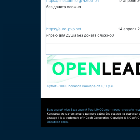
https://linestorm.org/?l2top_bn
17 апреля 2
без доната сложно
https://euro-pvp.net
14 апреля 2
играю для души без доната сложно0
Купить 1000 показов баннера от 0,11 у.е.
База знаний Aion
База знаний Tera
MMOGame - новости онлайн игр
Копирование материалов с данного сайта без ссылок на оригинал 
Lineage II is a trademark of NCsoft Corporation. Copyright © NCsoft Co
Обратная связь