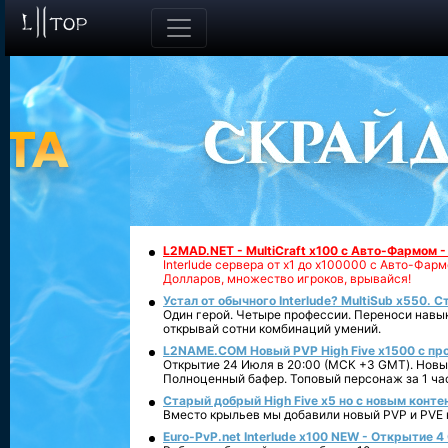
L2MAD.NET - MultiCraft x100 с Авто-Фармом 
Interlude сервера от х1 до х100000 с Авто-Фа
Долларов, множество игроков, врывайся!
Устал от обычного Interlude? MultiSub x550. С
Один герой. Четыре профессии. Переноси навык
открывай сотни комбинаций умений.
L2NAME.COM Новый PVP High Five x1500 с п
Открытие 24 Июля в 20:00 (МСК +3 GMT). Новый
Полноценный бафер. Топовый персонаж за 1 ча
Старый добрый High Five x5 но с новым конте
Вместо крыльев мы добавили новый PVP и PVE ко
Euro-PvP.net Interlude х100 NEW - Открытие 4