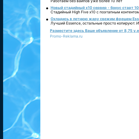
Работаем без вайпов уже более 10 лет
Новый стадийный х10 сервер - бонус старт 10
Стадийный High Five x10 с поэтапным контенто
Охладись в летнюю жару свежим фрешем Essen
Лучший Essence, остальные просто копируют. 
Разместите здесь Ваше объявление от 8,75 у.е.
Promo-Reklama.ru