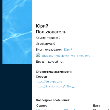
Юрий
Пользователь
Комментариев: 2
Игрокарма: 0
Блог пользователя
Юрий
написать письмо
Друзья: друзей нет.
Статистика активности:
Сервер
https://euro-pvp.net
https://linestorm.org/?l2top_bn
Последние сообщения:
Сервер
Дата