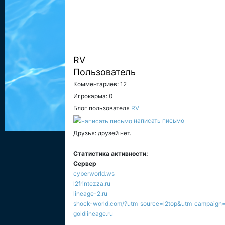
RV
Пользователь
Комментариев: 12
Игрокарма: 0
Блог пользователя
RV
написать письмо
Друзья: друзей нет.
Статистика активности:
Сервер
cyberworld.ws
l2frintezza.ru
lineage-2.ru
shock-world.com/?utm_source=l2top&utm_campaign=
goldlineage.ru