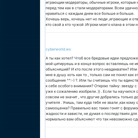
играющии модераторы, обычные игроки, которые 
перед тем как в стали модераторами. Всем удачно
нравиться с каждым днем все больше и больше.
Хочешь верь, хочешь нет но люди ,играющие и от
кто свой а кто чужой .Игроки моего клана в этом
cyberworld.ws
А ты как хотел? Чтоб все бредовые идеи предлож
мой цитируешь и в конце вопрос вставляешь не и
объясняший? И кто после этого неадекватен? Или
мне в душу хоть как то , только сам не понял как 
сообщение ^^:-) ?. Или ты считаешь что ты единс
к себе особого внимания? Открою тайну: звезду с
уже к сожалению изобрели. )) . Если ты научился 
совсем не значит , что другие добрались только д
учителя . Учишь, там куда тебя не звали ,как ком
самооценка? Правильно вас таких гонят с форумов
жадности и зависти, не думая о последствиях для 
нормально вам объясняют что так невозможно сд