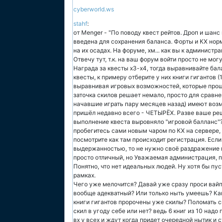
cyberworld.ws
stahf
:
от Menger - "По поводу квест рейтов. Дроп и шанс
введена для сохранения баланса. Форты и КХ нор
на их осадах. На форуме, хм... как вы к администр
Отвечу тут, т.к. на ваш форум войти просто не мо
Награда за квесты х3-х4, тогда выравнивайте бал
квесты, к примеру отберите у них книги гигантов (
выравнивая игровых возможностей, которые прошли
заточка скилов решает немало, просто для сравне
начавшие играть пару месяцев назад) имеют возм
пришёл недавно всего - ЧЕТЫРЁХ. Разве ваше ре
выполнение квеста выровняло "игровой балланс"? 
пробегитесь сами новым чаром по КХ на сервере,
посмотрите как там происходит регистрация. Есл
выдержанностью, то не нужно своё раздражение в
просто отличный, но Уважаемая администрация, п
Понятно, что нет идеальных людей. Ну хотя бы пу
рамках.
Чего уже мелочится? Давай уже сразу проси вайп 
вообще адекватный? Или только ныть умеешь? Как
книги гигантов пророчены уже скилы? Поломать ск
скил в угоду себе или нет? ведь 6 книг из 10 надо
вх у всех и ждут когда придет очередной нытик и 