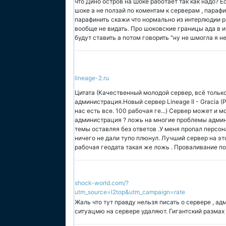
что Дино остров на Шоке работает так как надо? Е
шоке а не ползай по коментам к серверам , параф
парафинить скажи что нормально из интерлюдии р
вообще не видать. Про шоковские границы ада в ин
будут ставить а потом говорить "ну не шмогла я н
lineage-2.ru
Цитата (Качественный молодой сервер, всё тольк
администрация.Новый сервер Lineage II - Gracia (P
нас есть все. 100 рабочая ге...) Сервер может и
администрация ? ложь на многие проблемы админи
темы оставляя без ответов .У меня пропал персо
ничего не дали тупо плюнул. Лучший сервер на эт
рабочая геодата такая же ложь . Проваливание под
shock-world.com/?
utm_source=l2top&utm_campaign=rate
Жаль что тут правду нельзя писать о сервере ,
ситуацмю на сервере удаляют. Гигантский разма