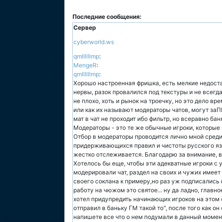
Последние сообщения:
Сервер
cyberworld.ws
qmllllllmp
:
MengeR
:
qmllllllmp
:
Хорошо настроенная фришка, есть мелкие недост
нервы, разок провалился под текстуры и не всегд
не плохо, хоть и рынок на троечку, но это дело 
или как их называют модераторы чатов, могут за
мат в чат не проходит ибо фильтр, но всеравно бан
Модераторы - это те же обычные игроки, которые
Отбор в модераторы проводится лично мной среди
придерживающихся правил и чистоты русского язы
жестко отслеживается. Благодарю за внимание, в
Хотелось бы еще, чтобы эти адекватные игроки с
модерировали чат, раздел на своих и чужих имеет
своего соклана к примеру,но раз уж подписались н
работу на чюжом это святое... ну да ладно, глав
хотел придупредить начинающих игроков на этом 
отправил в баньку ГМ такой то", после того как он
напишете все что о нем подумали в данный момен