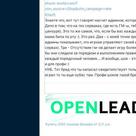
shock-world.com/?
utm_source=l2top&utm_campaign=rate
Kilatif
:
Знаете что, вот тут говорят насчет админов, которы
Дело в том, что на тех серваках, где есть ГМ-ы, 
цензуре). Это то же самое, что, если бы вас каж
мама била по рту :). Это раз. Два - с моей точки 
админы показывают, что игроки управляют своей иг
сервах). Три - Отсутствие гм-ов делает игру боле
бы они следили за порядком и выполнением прави
каждый порядочный человек.... И вообще, шок - э
и для профи :)
НУБ. Тот бред что ты написал свидетилствует толь
играл то ты еще нубас там. Профи шоков такой бр
Купить 1000 показов баннера от 0,11 у.е.