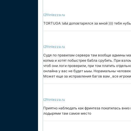
l2frintezza.ru
TORTUGA: ЫЫ доповтарялся за мной )))) тебя нубы
l2frintezza.ru
Судя по правилам сервера там вообще админы мал
копма и хотят побыстрее бабла срубить. При взломе
чтоб они логи проверили, при том платить отдельн
онлайна у вас не будет ыыы. Норамальны человек н
Может еще за исправления багов вам , все игрок
l2frintezza.ru
Приятно наблюдать как фринтеза покатилась вниз 
лодырями там самое место