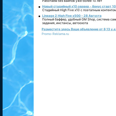
Работаем без вайпов уже более 10 лет
Новый стадийный х10 сервер - бонус старт 10
Стадийный High Five x10 с поэтапным контенто
Lineage 2 High Five x500 - 28 Августа
Полный баффер, удобный GM Shop, система сам
задания, инстансы, автоохота
Разместите здесь Ваше объявление от 8,13 у.е.
Promo-Reklama.ru