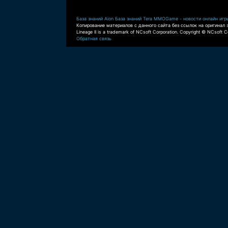
База знаний Aion
База знаний Tera
MMOGame - новости онлайн игр
Копирование материалов с данного сайта без ссылок на оригинал 
Lineage II is a trademark of NCsoft Corporation. Copyright © NCsoft Co
Обратная связь