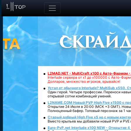
L2MAD.NET - MultiCraft x100 с Авто-Фармом 
Interlude сервера от х1 до х100000 с Авто-Фа
Долларов, множество игроков, врывайся!
Устал от обычного Interlude? MultiSub x550. С
Один герой. Четыре профессии. Переноси навык
открывай сотни комбинаций умений.
L2NAME.COM Новый PVP High Five x1500 с п
Открытие 24 Июля в 20:00 (МСК +3 GMT). Новый
Полноценный бафер. Топовый персонаж за 1 ча
Старый добрый High Five x5 но с новым конте
Вместо крыльев мы добавили новый PVP и PVE ко
Euro-PvP.net Interlude х100 NEW - Открытие 4