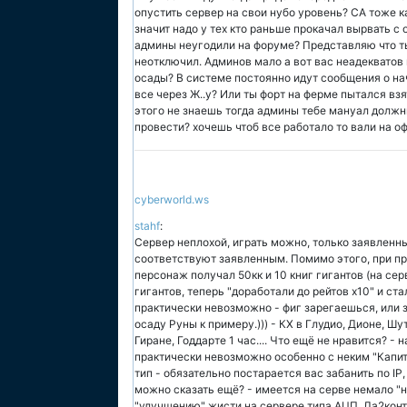
опустить сервер на свои нубо уровень? СА тоже к
значит надо у тех кто раньше прокачал вырвать с 
админы неугодили на форуме? Представляю что ты
неотключил. Админов мало а вот вас неадекватов 
осады? В системе постоянно идут сообщения о нач
все через Ж..у? Или ты форт на ферме пытался взя
этого не знаешь тогда админы тебе мануал долж
провести? хочешь чтоб все работало то вали на оф
cyberworld.ws
stahf
:
Сервер неплохой, играть можно, только заявленные
соответствуют заявленным. Помимо этого, при пр
персонаж получал 50кк и 10 книг гигантов (на серв
гигантов, теперь "доработали до рейтов х10" и ста
практически невозможно - фиг зарегаешься, или з
осаду Руны к примеру.))) - КХ в Глудио, Дионе, Шу
Гиране, Годдарте 1 час.... Что ещё не нравится? 
практически невозможно особенно с неким "Капит
тип - обязательно постарается вас забанить по IP,
можно сказать ещё? - имеется на серве немало 
"улучшению" жисти на сервере типа АЦП, Ла2конт