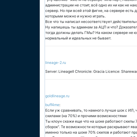
администрации не стоит, всё одно их ни как не на
сервер. Но при всей этой фигне, на сервере есть
которыми можно и нужно играть.
Все что ты написал несоответствует действительн
Ну напишешь ты админам за АЦП и что? Доказатель
тогда должны делать ГМы? На каком сервере не 
нормальный и идеальных не бывает.
lineage-2.ru
Server: LineageII Chronicle: Gracia Licence: Sharewa
goldlineage.ru
buff4me
:
Если уж сравнивать, то намного лучше шок с ИЛ,
скилами (на 70%) и прочими возможностями
Ты клоун скажи еще что на шоке работают скилы 7
сборок". Те возможности которые раскрывают ява 
именно только на шоке 70% скилов и работают пр