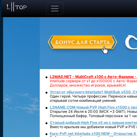
L2MAD.NET - MultiCraft x100 с Авто-Фармом 
Interlude сервера от х1 до х100000 с Авто-Фа
Долларов, множество игроков, врывайся!
Устал от обычного Interlude? MultiSub x550. С
Один герой. Четыре профессии. Переноси навык
открывай сотни комбинаций умений.
L2NAME.COM Новый PVP High Five x1500 с п
Открытие 24 Июля в 20:00 (МСК +3 GMT). Новый
Полноценный бафер. Топовый персонаж за 1 ча
Старый добрый High Five x5 но с новым конте
Вместо крыльев мы добавили новый PVP и PVE ко
Euro-PvP.net Interlude х100 NEW - Открытие 4