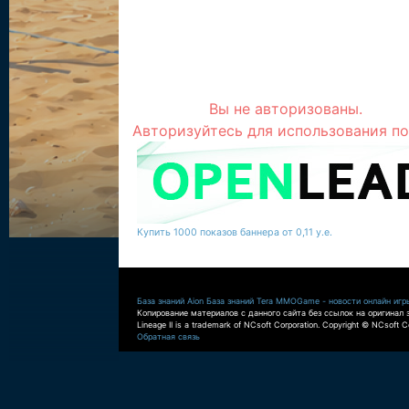
Вы не авторизованы.
Авторизуйтесь для использования по
Купить 1000 показов баннера от 0,11 у.е.
База знаний Aion
База знаний Tera
MMOGame - новости онлайн игр
Копирование материалов с данного сайта без ссылок на оригинал 
Lineage II is a trademark of NCsoft Corporation. Copyright © NCsoft Co
Обратная связь