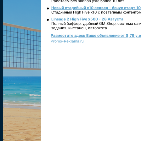
Работаем без вайпов уже более 10 лет
Новый стадийный х10 сервер - бонус старт 10
Стадийный High Five x10 с поэтапным контенто
Lineage 2 High Five x500 - 28 Августа
Полный баффер, удобный GM Shop, система сам
задания, инстансы, автоохота
Разместите здесь Ваше объявление от 8,79 у.е.
Promo-Reklama.ru