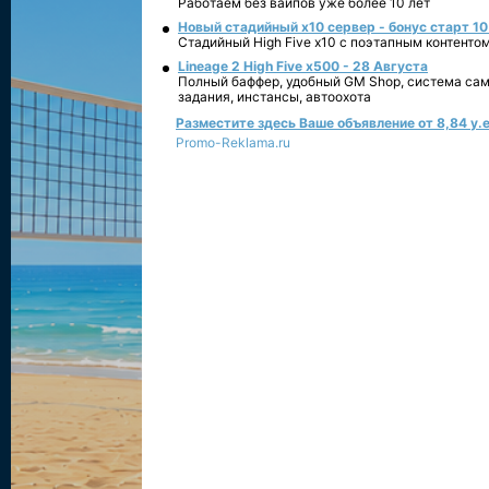
Работаем без вайпов уже более 10 лет
Новый стадийный х10 сервер - бонус старт 10
Стадийный High Five x10 с поэтапным контенто
Lineage 2 High Five x500 - 28 Августа
Полный баффер, удобный GM Shop, система сам
задания, инстансы, автоохота
Разместите здесь Ваше объявление от 8,84 у.е
Promo-Reklama.ru