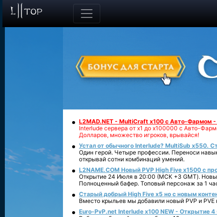
L2MAD.NET - MultiCraft x100 с Авто-Фармом 
Interlude сервера от х1 до х100000 с Авто-Фа
Долларов, множество игроков, врывайся!
Устал от обычного Interlude? MultiSub x550. С
Один герой. Четыре профессии. Переноси навык
открывай сотни комбинаций умений.
L2NAME.COM Новый PVP High Five x1500 с п
Открытие 24 Июля в 20:00 (МСК +3 GMT). Новый
Полноценный бафер. Топовый персонаж за 1 ча
Старый добрый High Five x5 но с новым конте
Вместо крыльев мы добавили новый PVP и PVE ко
Euro-PvP.net Interlude х100 NEW - Открытие 4