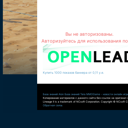
Вы не авторизованы.
Авторизуйтесь для использования по
Купить 1000 показов баннера от 0,11 у.е.
База знаний Aion
База знаний Tera
MMOGame - новости онлайн игр
Копирование материалов с данного сайта без ссылок на оригинал 
Lineage II is a trademark of NCsoft Corporation. Copyright © NCsoft Co
Обратная связь