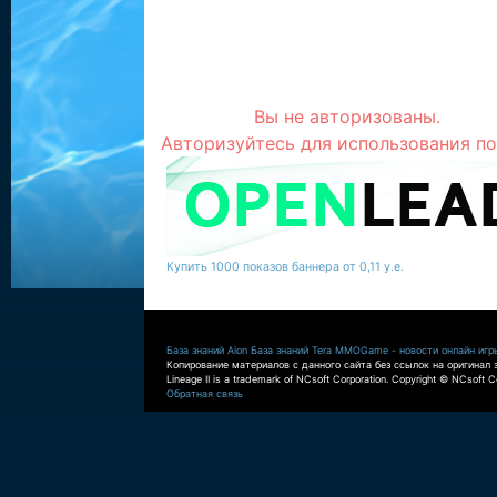
Вы не авторизованы.
Авторизуйтесь для использования по
Купить 1000 показов баннера от 0,11 у.е.
База знаний Aion
База знаний Tera
MMOGame - новости онлайн игр
Копирование материалов с данного сайта без ссылок на оригинал 
Lineage II is a trademark of NCsoft Corporation. Copyright © NCsoft Co
Обратная связь