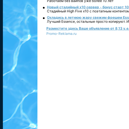
Работаем без вайпов уже более 10 лет
Новый стадийный х10 сервер - бонус старт 10
Стадийный High Five x10 с поэтапным контенто
Охладись в летнюю жару свежим фрешем Essen
Лучший Essence, остальные просто копируют. 
Разместите здесь Ваше объявление от 8,13 у.е.
Promo-Reklama.ru