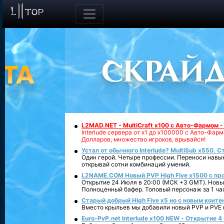
L2MAD.NET - MultiCraft x100 с Авто-Фармом 
Interlude сервера от х1 до х100000 с Авто-Фа
Долларов, множество игроков, врывайся!
Устал от обычного Interlude? MultiSub x550. С
Один герой. Четыре профессии. Переноси навык
открывай сотни комбинаций умений.
L2NAME.COM Новый PVP High Five x1500 с п
Открытие 24 Июля в 20:00 (МСК +3 GMT). Новый
Полноценный бафер. Топовый персонаж за 1 ча
Старый добрый High Five x5 но с новым конте
Вместо крыльев мы добавили новый PVP и PVE ко
Euro-PvP.net Interlude х100 NEW - Открытие 4