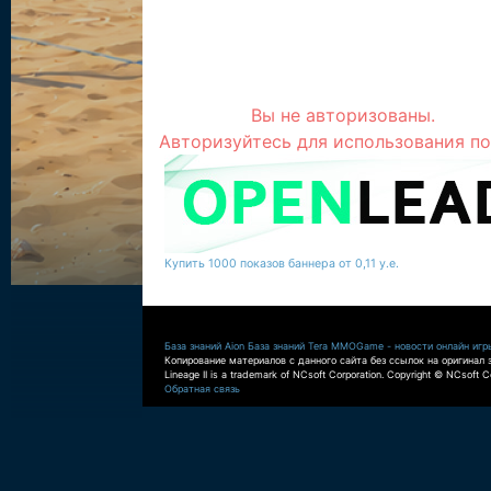
Вы не авторизованы.
Авторизуйтесь для использования по
Купить 1000 показов баннера от 0,11 у.е.
База знаний Aion
База знаний Tera
MMOGame - новости онлайн игр
Копирование материалов с данного сайта без ссылок на оригинал 
Lineage II is a trademark of NCsoft Corporation. Copyright © NCsoft Co
Обратная связь