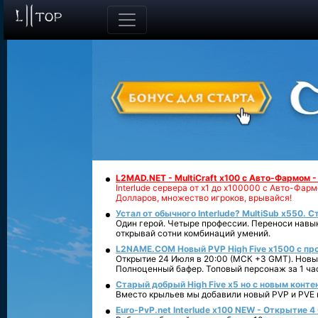
L2MAD.NET - MultiCraft x100 с Авто-Фармом 
Interlude сервера от х1 до х100000 с Авто-Фа
Долларов, множество игроков, врывайся!
Устал от обычного Interlude? MultiSub x550. С
Один герой. Четыре профессии. Переноси навык
открывай сотни комбинаций умений.
L2NAME.COM Новый PVP High Five x1500 с п
Открытие 24 Июля в 20:00 (МСК +3 GMT). Новый
Полноценный бафер. Топовый персонаж за 1 ча
Старый добрый High Five x5 но с новым конте
Вместо крыльев мы добавили новый PVP и PVE ко
Euro-PvP.net Interlude х100 NEW - Открытие 4