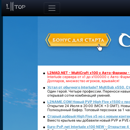
L2MAD.NET - MultiCraft x100 с Авто-Фармом 
Interlude сервера от х1 до х100000 с Авто-Фа
Долларов, множество игроков, врывайся!
Устал от обычного Interlude? MultiSub x550. С
Один герой. Четыре профессии. Переноси навык
открывай сотни комбинаций умений.
L2NAME.COM Новый PVP High Five x1500 с п
Открытие 24 Июля в 20:00 (МСК +3 GMT). Новый
Полноценный бафер. Топовый персонаж за 1 ча
Старый добрый High Five x5 но с новым конте
Вместо крыльев мы добавили новый PVP и PVE ко
Euro-PvP.net Interlude х100 NEW - Открытие 4