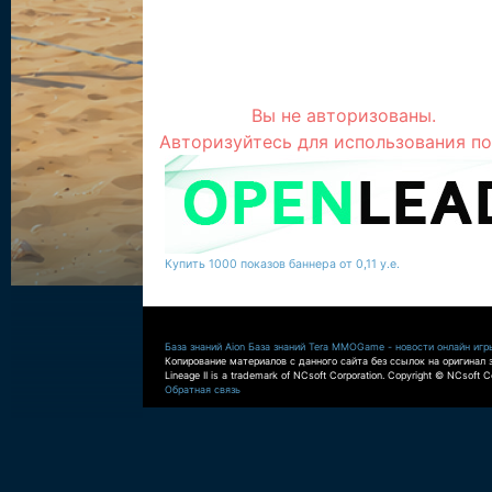
Вы не авторизованы.
Авторизуйтесь для использования по
Купить 1000 показов баннера от 0,11 у.е.
База знаний Aion
База знаний Tera
MMOGame - новости онлайн игр
Копирование материалов с данного сайта без ссылок на оригинал 
Lineage II is a trademark of NCsoft Corporation. Copyright © NCsoft Co
Обратная связь