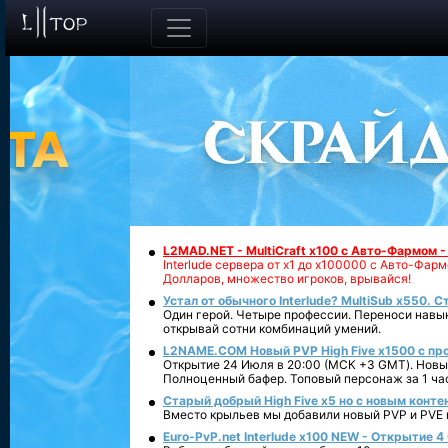
L2MAD.NET - MultiCraft x100 с Авто-Фармом 
Interlude сервера от х1 до х100000 с Авто-Фа
Долларов, множество игроков, врывайся!
Устал от обычного Interlude? MultiSub x550. С
Один герой. Четыре профессии. Переноси навык
открывай сотни комбинаций умений.
L2NAME.COM Новый PVP High Five x1500 с п
Открытие 24 Июля в 20:00 (МСК +3 GMT). Новый
Полноценный бафер. Топовый персонаж за 1 ча
Старый добрый High Five x5 но с новым конте
Вместо крыльев мы добавили новый PVP и PVE ко
Euro-PvP.net Interlude х100 NEW - Открытие 4