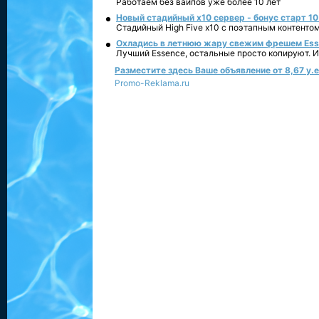
Работаем без вайпов уже более 10 лет
Новый стадийный х10 сервер - бонус старт 10
Стадийный High Five x10 с поэтапным контенто
Охладись в летнюю жару свежим фрешем Essen
Лучший Essence, остальные просто копируют. 
Разместите здесь Ваше объявление от 8,67 у.е.
Promo-Reklama.ru