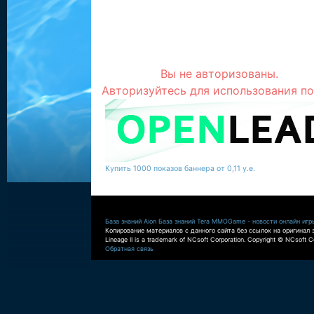
Вы не авторизованы.
Авторизуйтесь для использования по
Купить 1000 показов баннера от 0,11 у.е.
База знаний Aion
База знаний Tera
MMOGame - новости онлайн игр
Копирование материалов с данного сайта без ссылок на оригинал 
Lineage II is a trademark of NCsoft Corporation. Copyright © NCsoft Co
Обратная связь