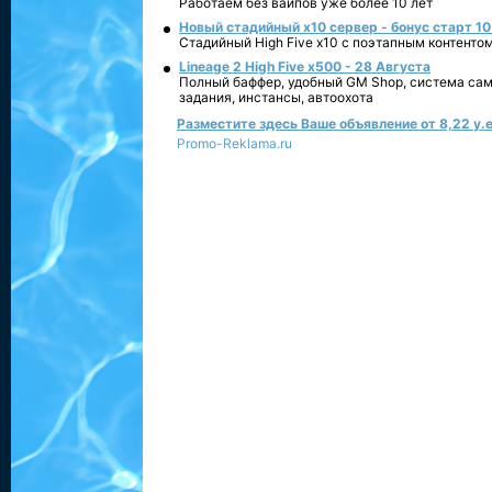
Работаем без вайпов уже более 10 лет
Новый стадийный х10 сервер - бонус старт 10
Стадийный High Five x10 с поэтапным контенто
Lineage 2 High Five x500 - 28 Августа
Полный баффер, удобный GM Shop, система сам
задания, инстансы, автоохота
Разместите здесь Ваше объявление от 8,22 у.е
Promo-Reklama.ru