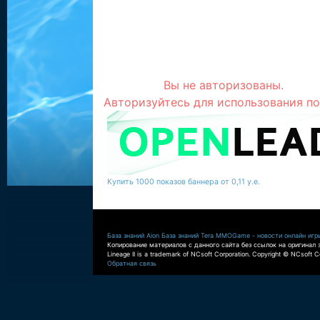
Вы не авторизованы.
Авторизуйтесь для использования по
Купить 1000 показов баннера от 0,11 у.е.
База знаний Aion
База знаний Tera
MMOGame - новости онлайн игр
Копирование материалов с данного сайта без ссылок на оригинал 
Lineage II is a trademark of NCsoft Corporation. Copyright © NCsoft Co
Обратная связь