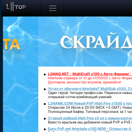
L2MAD.NET - MultiCraft x100 с Авто-Фармом 
Interlude сервера от х1 до х100000 с Авто-Фа
Долларов, множество игроков, врывайся!
Устал от обычного Interlude? MultiSub x550. С
Один герой. Четыре профессии. Переноси навык
открывай сотни комбинаций умений.
L2NAME.COM Новый PVP High Five x1500 с п
Открытие 24 Июля в 20:00 (МСК +3 GMT). Новый
Полноценный бафер. Топовый персонаж за 1 ча
Старый добрый High Five x5 но с новым конте
Вместо крыльев мы добавили новый PVP и PVE ко
Euro-PvP.net Interlude х100 NEW - Открытие 4