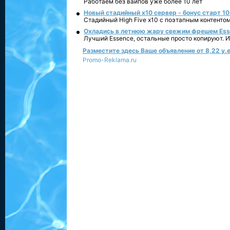
Работаем без вайпов уже более 10 лет
Новый стадийный х10 сервер - бонус старт 10
Стадийный High Five x10 с поэтапным контенто
Охладись в летнюю жару свежим фрешем Essen
Лучший Essence, остальные просто копируют. 
Разместите здесь Ваше объявление от 8,22 у.е
Promo-Reklama.ru