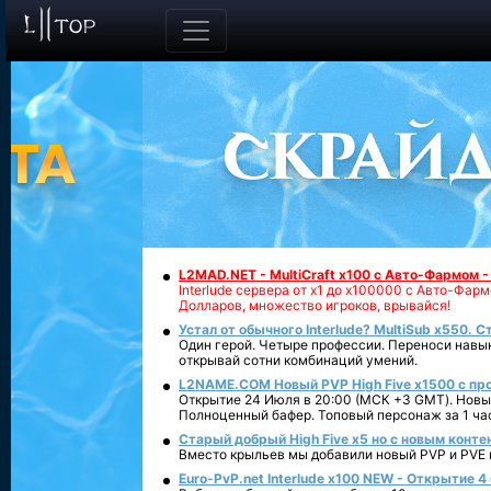
L2MAD.NET - MultiCraft x100 с Авто-Фармом 
Interlude сервера от х1 до х100000 с Авто-Фа
Долларов, множество игроков, врывайся!
Устал от обычного Interlude? MultiSub x550. С
Один герой. Четыре профессии. Переноси навык
открывай сотни комбинаций умений.
L2NAME.COM Новый PVP High Five x1500 с п
Открытие 24 Июля в 20:00 (МСК +3 GMT). Новый
Полноценный бафер. Топовый персонаж за 1 ча
Старый добрый High Five x5 но с новым конте
Вместо крыльев мы добавили новый PVP и PVE ко
Euro-PvP.net Interlude х100 NEW - Открытие 4