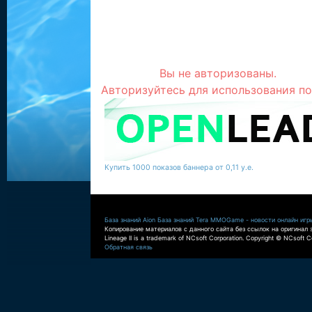
Вы не авторизованы.
Авторизуйтесь для использования по
Купить 1000 показов баннера от 0,11 у.е.
База знаний Aion
База знаний Tera
MMOGame - новости онлайн игр
Копирование материалов с данного сайта без ссылок на оригинал 
Lineage II is a trademark of NCsoft Corporation. Copyright © NCsoft Co
Обратная связь