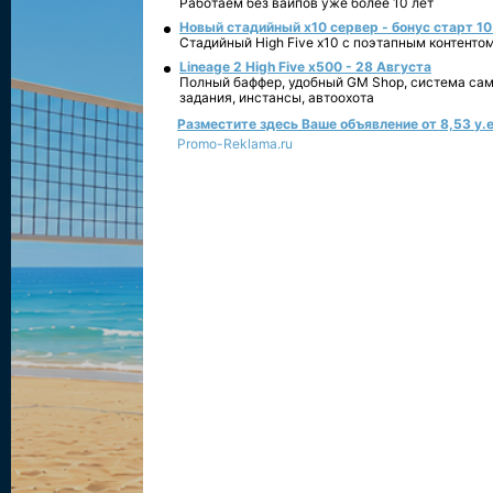
Работаем без вайпов уже более 10 лет
Новый стадийный х10 сервер - бонус старт 10
Стадийный High Five x10 с поэтапным контенто
Lineage 2 High Five x500 - 28 Августа
Полный баффер, удобный GM Shop, система сам
задания, инстансы, автоохота
Разместите здесь Ваше объявление от 8,53 у.е
Promo-Reklama.ru