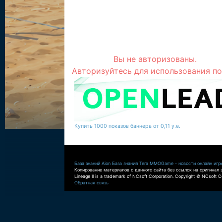
Вы не авторизованы.
Авторизуйтесь для использования по
Купить 1000 показов баннера от 0,11 у.е.
База знаний Aion
База знаний Tera
MMOGame - новости онлайн игр
Копирование материалов с данного сайта без ссылок на оригинал 
Lineage II is a trademark of NCsoft Corporation. Copyright © NCsoft Co
Обратная связь