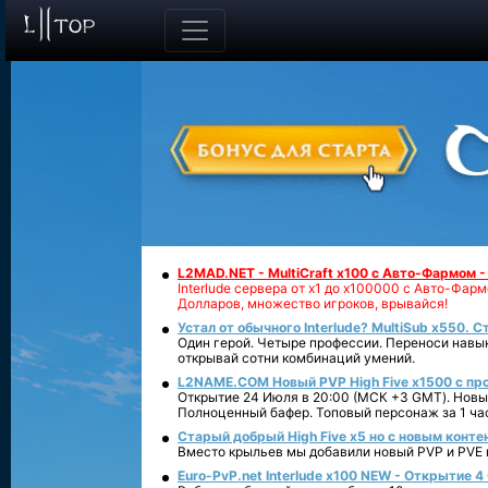
L2MAD.NET - MultiCraft x100 с Авто-Фармом 
Interlude сервера от х1 до х100000 с Авто-Фа
Долларов, множество игроков, врывайся!
Устал от обычного Interlude? MultiSub x550. С
Один герой. Четыре профессии. Переноси навык
открывай сотни комбинаций умений.
L2NAME.COM Новый PVP High Five x1500 с п
Открытие 24 Июля в 20:00 (МСК +3 GMT). Новый
Полноценный бафер. Топовый персонаж за 1 ча
Старый добрый High Five x5 но с новым конте
Вместо крыльев мы добавили новый PVP и PVE ко
Euro-PvP.net Interlude х100 NEW - Открытие 4