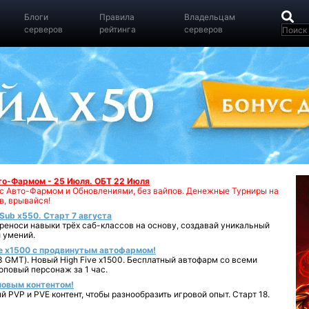
Блоги
Правила
Владельцам
серверов
рейтинга
серверов
вто-Фармом - 25 Июля. ОБТ 22 Июля
00 с Авто-Фармом и Обновлениями, без вайпов. Денежные Турниры на
в, врывайся!
iSub x550. Старт 7 августа
реноси навыки трёх саб-классов на основу, создавай уникальный
 умений.
e x1500 с продвинутым автофармом!
 GMT). Новый High Five x1500. Бесплатный автофарм со всеми
повый персонаж за 1 час.
 новым контентом!
 PVP и PVE контент, чтобы разнообразить игровой опыт. Старт 18.