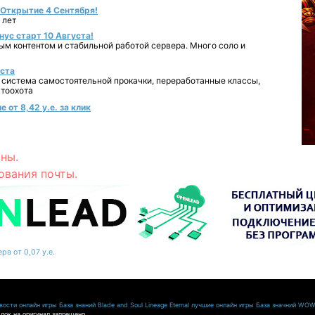
- Открытие 4 Сентября!
 лет
нус старт 10 Августа!
ным контентом и стабильной работой сервера. Много соло и
уста
 система самостоятельной прокачки, переработанные классы,
втоохота
 от 8,42 у.е. за клик
ны.
ования почты.
ра от 0,07 у.е.
ости онлайн игры
База знаний Blade and Soul
Lineage Eternal
лучшие онлайн игры
База значний WO
лок на оригинал запрещено.