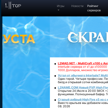
Игры
Новости
Рейтинг
серверов
L2MAD.NET - MultiCraft x100 с А
Interlude сервера от х1 до х1000
1000 Долларов, множество игроко
Устал от обычного Interlude? Mult
Один герой. Четыре профессии. Пе
билд и открывай сотни комбинаций
L2NAME.COM Новый PVP High Fiv
Открытие 24 Июля в 20:00 (МСК +3
функциями. Полноценный бафер. То
Старый добрый High Five x5 но с
Вместо крыльев мы добавили новый
08. 2026