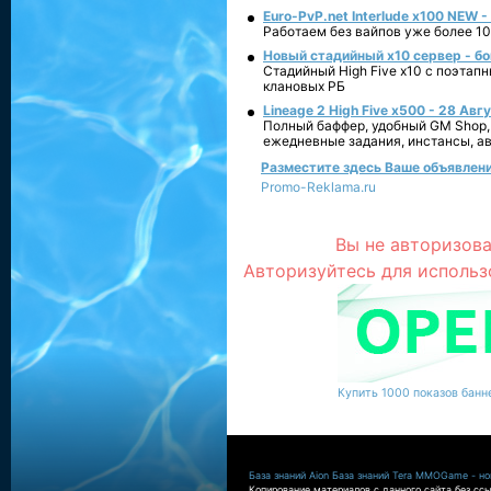
Euro-PvP.net Interlude х100 NEW 
Работаем без вайпов уже более 10
Новый стадийный х10 сервер - бо
Стадийный High Five x10 с поэтап
клановых РБ
Lineage 2 High Five x500 - 28 Авг
Полный баффер, удобный GM Shop,
ежедневные задания, инстансы, а
Разместите здесь Ваше объявление
Promo-Reklama.ru
Вы не авторизова
Авторизуйтесь для использ
Купить 1000 показов банне
База знаний Aion
База знаний Tera
MMOGame - нов
Копирование материалов с данного сайта без ссы