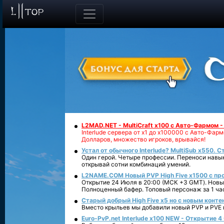
L2MAD.NET - MultiCraft x100 с Авто-Фармом 
Interlude сервера от х1 до х100000 с Авто-Фа
Долларов, множество игроков, врывайся!
Устал от обычного Interlude? MultiSub x550. С
Один герой. Четыре профессии. Переноси навык
открывай сотни комбинаций умений.
L2NAME.COM Новый PVP High Five x1500 с п
Открытие 24 Июля в 20:00 (МСК +3 GMT). Новый
Полноценный бафер. Топовый персонаж за 1 ча
Старый добрый High Five x5 но с новым конте
Вместо крыльев мы добавили новый PVP и PVE ко
Euro-PvP.net Interlude х100 NEW - Открытие 4