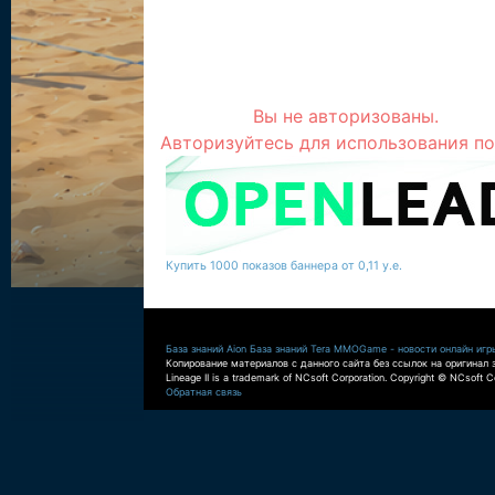
Вы не авторизованы.
Авторизуйтесь для использования по
Купить 1000 показов баннера от 0,11 у.е.
База знаний Aion
База знаний Tera
MMOGame - новости онлайн игр
Копирование материалов с данного сайта без ссылок на оригинал 
Lineage II is a trademark of NCsoft Corporation. Copyright © NCsoft Co
Обратная связь