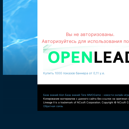
Вы не авторизованы.
Авторизуйтесь для использования по
Купить 1000 показов баннера от 0,11 у.е.
База знаний Aion
База знаний Tera
MMOGame - новости онлайн игр
Копирование материалов с данного сайта без ссылок на оригинал 
Lineage II is a trademark of NCsoft Corporation. Copyright © NCsoft Co
Обратная связь