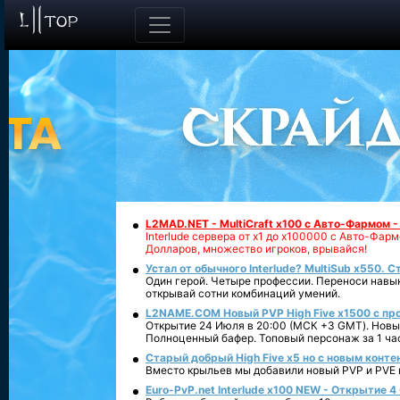
L2MAD.NET - MultiCraft x100 с Авто-Фармом 
Interlude сервера от х1 до х100000 с Авто-Фа
Долларов, множество игроков, врывайся!
Устал от обычного Interlude? MultiSub x550. С
Один герой. Четыре профессии. Переноси навык
открывай сотни комбинаций умений.
L2NAME.COM Новый PVP High Five x1500 с п
Открытие 24 Июля в 20:00 (МСК +3 GMT). Новый
Полноценный бафер. Топовый персонаж за 1 ча
Старый добрый High Five x5 но с новым конте
Вместо крыльев мы добавили новый PVP и PVE ко
Euro-PvP.net Interlude х100 NEW - Открытие 4