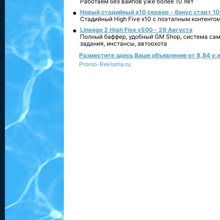
Работаем без вайпов уже более 10 лет
Новый стадийный х10 сервер - бонус старт 10
Стадийный High Five x10 с поэтапным контенто
Lineage 2 High Five x500 - 28 Августа
Полный баффер, удобный GM Shop, система сам
задания, инстансы, автоохота
Разместите здесь Ваше объявление от 8,84 у.е
Promo-Reklama.ru