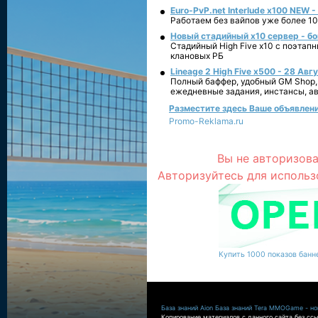
Euro-PvP.net Interlude х100 NEW 
Работаем без вайпов уже более 10
Новый стадийный х10 сервер - бо
Стадийный High Five x10 с поэтап
клановых РБ
Lineage 2 High Five x500 - 28 Авг
Полный баффер, удобный GM Shop,
ежедневные задания, инстансы, а
Разместите здесь Ваше объявление
Promo-Reklama.ru
Вы не авторизова
Авторизуйтесь для использ
Купить 1000 показов банне
База знаний Aion
База знаний Tera
MMOGame - нов
Копирование материалов с данного сайта без ссы