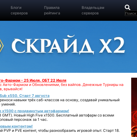
Блоги
Правила
Владельцам
серверов
рейтинга
серверов
вто-Фармом - 25 Июля. ОБТ 22 Июля
00 с Авто-Фармом и Обновлениями, без вайпов. Денежные Турниры на
в, врывайся!
iSub x550. Старт 7 августа
реноси навыки трёх саб-классов на основу, создавай уникальный
 умений.
e x1500 с продвинутым автофармом!
 GMT). Новый High Five x1500. Бесплатный автофарм со всеми
повый персонаж за 1 час.
 новым контентом!
 PVP и PVE контент, чтобы разнообразить игровой опыт. Старт 18.