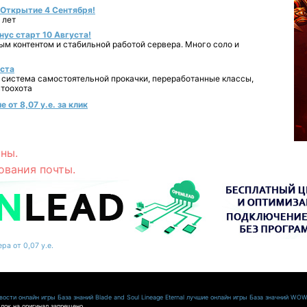
- Открытие 4 Сентября!
 лет
нус старт 10 Августа!
ным контентом и стабильной работой сервера. Много соло и
уста
 система самостоятельной прокачки, переработанные классы,
втоохота
 от 8,07 у.е. за клик
ны.
ования почты.
ра от 0,07 у.е.
ости онлайн игры
База знаний Blade and Soul
Lineage Eternal
лучшие онлайн игры
База значний WO
лок на оригинал запрещено.