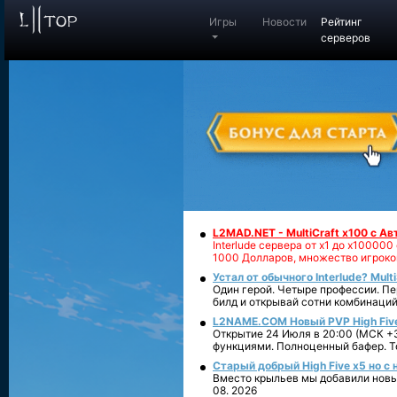
Игры
Новости
Рейтинг
серверов
L2MAD.NET - MultiCraft x100 с А
Interlude сервера от х1 до х1000
1000 Долларов, множество игроко
Устал от обычного Interlude? Mult
Один герой. Четыре профессии. Пе
билд и открывай сотни комбинаций
L2NAME.COM Новый PVP High Fiv
Открытие 24 Июля в 20:00 (МСК +3
функциями. Полноценный бафер. То
Старый добрый High Five x5 но с
Вместо крыльев мы добавили новый
08. 2026