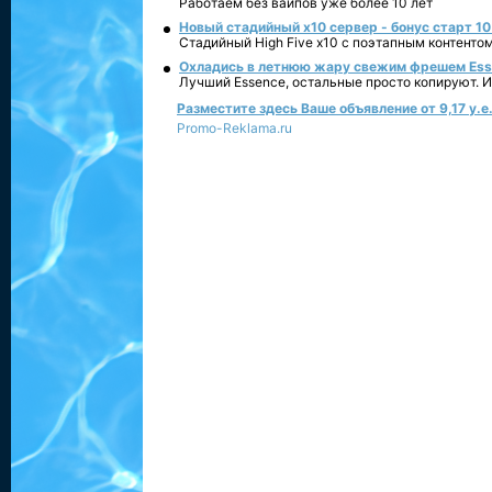
Работаем без вайпов уже более 10 лет
Новый стадийный х10 сервер - бонус старт 10
Стадийный High Five x10 с поэтапным контенто
Охладись в летнюю жару свежим фрешем Essen
Лучший Essence, остальные просто копируют. 
Разместите здесь Ваше объявление от 9,17 у.е.
Promo-Reklama.ru