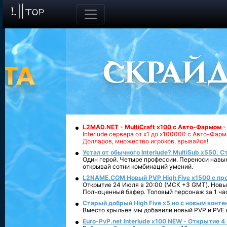
L2MAD.NET - MultiCraft x100 с Авто-Фармом 
Interlude сервера от х1 до х100000 с Авто-Фа
Долларов, множество игроков, врывайся!
Устал от обычного Interlude? MultiSub x550. С
Один герой. Четыре профессии. Переноси навык
открывай сотни комбинаций умений.
L2NAME.COM Новый PVP High Five x1500 с п
Открытие 24 Июля в 20:00 (МСК +3 GMT). Новый
Полноценный бафер. Топовый персонаж за 1 ча
Старый добрый High Five x5 но с новым конте
Вместо крыльев мы добавили новый PVP и PVE ко
Euro-PvP.net Interlude х100 NEW - Открытие 4