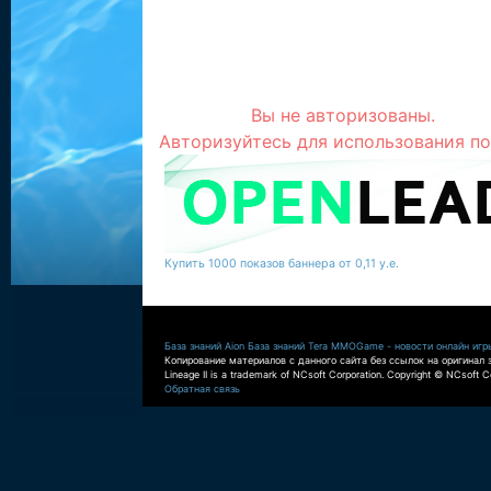
Вы не авторизованы.
Авторизуйтесь для использования по
Купить 1000 показов баннера от 0,11 у.е.
База знаний Aion
База знаний Tera
MMOGame - новости онлайн игр
Копирование материалов с данного сайта без ссылок на оригинал 
Lineage II is a trademark of NCsoft Corporation. Copyright © NCsoft Co
Обратная связь