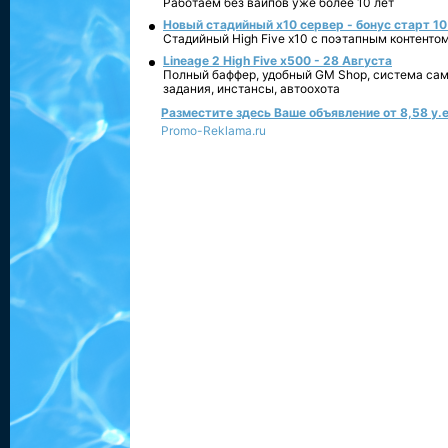
Работаем без вайпов уже более 10 лет
Новый стадийный х10 сервер - бонус старт 10
Стадийный High Five x10 с поэтапным контенто
Lineage 2 High Five x500 - 28 Августа
Полный баффер, удобный GM Shop, система сам
задания, инстансы, автоохота
Разместите здесь Ваше объявление от 8,58 у.е
Promo-Reklama.ru