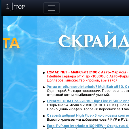
L2MAD.NET - MultiCraft x100 с Авто-Фармом 
Interlude сервера от х1 до х100000 с Авто-Фа
Долларов, множество игроков, врывайся!
Устал от обычного Interlude? MultiSub x550. С
Один герой. Четыре профессии. Переноси навык
открывай сотни комбинаций умений.
L2NAME.COM Новый PVP High Five x1500 с п
Открытие 24 Июля в 20:00 (МСК +3 GMT). Новый
Полноценный бафер. Топовый персонаж за 1 ча
Старый добрый High Five x5 но с новым конте
Вместо крыльев мы добавили новый PVP и PVE ко
Euro-PvP.net Interlude х100 NEW - Открытие 4