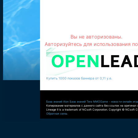
Вы не авторизованы.
Авторизуйтесь для использования по
Купить 1000 показов баннера от 0,11 у.е.
База знаний Aion
База знаний Tera
MMOGame - новости онлайн игр
Копирование материалов с данного сайта без ссылок на оригинал 
Lineage II is a trademark of NCsoft Corporation. Copyright © NCsoft Co
Обратная связь