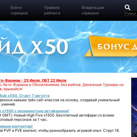
Блоги
Правила
Владельцам
серверов
рейтинга
серверов
вто-Фармом - 25 Июля. ОБТ 22 Июля
00 с Авто-Фармом и Обновлениями, без вайпов. Денежные Турниры на
в, врывайся!
iSub x550. Старт 7 августа
реноси навыки трёх саб-классов на основу, создавай уникальный
 умений.
e x1500 с продвинутым автофармом!
 GMT). Новый High Five x1500. Бесплатный автофарм со всеми
повый персонаж за 1 час.
 новым контентом!
 PVP и PVE контент, чтобы разнообразить игровой опыт. Старт 18.