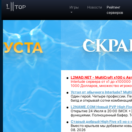
Игры
Новости
Рейтинг
серверов
L2MAD.NET - MultiCraft x100 с А
Interlude сервера от х1 до х1000
1000 Долларов, множество игроко
Устал от обычного Interlude? Mult
Один герой. Четыре профессии. Пе
билд и открывай сотни комбинаций
L2NAME.COM Новый PVP High Fiv
Открытие 24 Июля в 20:00 (МСК +3
функциями. Полноценный бафер. То
Старый добрый High Five x5 но с
Вместо крыльев мы добавили новый
08. 2026