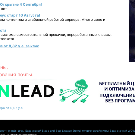
- Открытие 4 Сентября!
 лет
нус старт 10 Августа!
ным контентом и стабильной работой сервера. Много соло и
уста
 система самостоятельной прокачки, переработанные классы,
втоохота
 от 8,82 у.е. за клик
ны.
ования почты.
ра от 0,07 у.е.
ости онлайн игры
База знаний Blade and Soul
Lineage Eternal
лучшие онлайн игры
База значний WO
лок на оригинал запрещено.