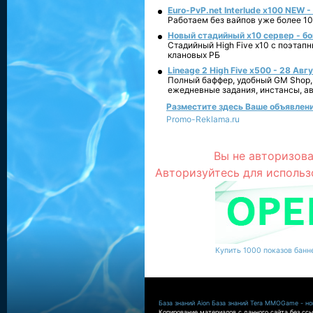
Euro-PvP.net Interlude х100 NEW 
Работаем без вайпов уже более 10
Новый стадийный х10 сервер - бо
Стадийный High Five x10 с поэтап
клановых РБ
Lineage 2 High Five x500 - 28 Авг
Полный баффер, удобный GM Shop,
ежедневные задания, инстансы, а
Разместите здесь Ваше объявление
Promo-Reklama.ru
Вы не авторизова
Авторизуйтесь для использ
Купить 1000 показов банне
База знаний Aion
База знаний Tera
MMOGame - нов
Копирование материалов с данного сайта без ссы