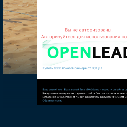
Вы не авторизованы.
Авторизуйтесь для использования по
Купить 1000 показов баннера от 0,11 у.е.
База знаний Aion
База знаний Tera
MMOGame - новости онлайн игр
Копирование материалов с данного сайта без ссылок на оригинал 
Lineage II is a trademark of NCsoft Corporation. Copyright © NCsoft Co
Обратная связь