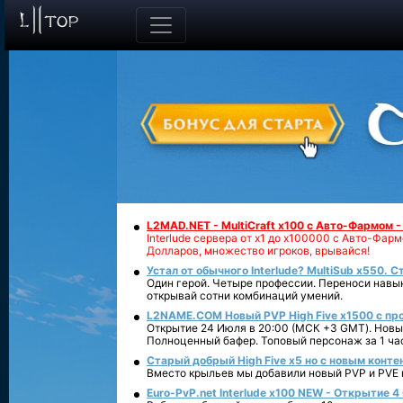
L2MAD.NET - MultiCraft x100 с Авто-Фармом 
Interlude сервера от х1 до х100000 с Авто-Фа
Долларов, множество игроков, врывайся!
Устал от обычного Interlude? MultiSub x550. С
Один герой. Четыре профессии. Переноси навык
открывай сотни комбинаций умений.
L2NAME.COM Новый PVP High Five x1500 с п
Открытие 24 Июля в 20:00 (МСК +3 GMT). Новый
Полноценный бафер. Топовый персонаж за 1 ча
Старый добрый High Five x5 но с новым конте
Вместо крыльев мы добавили новый PVP и PVE ко
Euro-PvP.net Interlude х100 NEW - Открытие 4