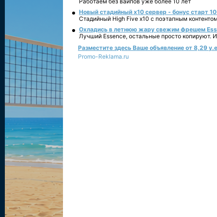
Работаем без вайпов уже более 10 лет
Новый стадийный х10 сервер - бонус старт 10
Стадийный High Five x10 с поэтапным контенто
Охладись в летнюю жару свежим фрешем Essen
Лучший Essence, остальные просто копируют. 
Разместите здесь Ваше объявление от 8,29 у.е
Promo-Reklama.ru