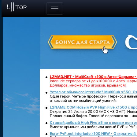
L2MAD.NET - MultiCraft x100 с Авто-Фармом 
Interlude сервера от х1 до х100000 с Авто-Фа
Долларов, множество игроков, врывайся!
Устал от обычного Interlude? MultiSub x550. С
Один герой. Четыре профессии. Переноси навык
открывай сотни комбинаций умений.
L2NAME.COM Новый PVP High Five x1500 с п
Открытие 24 Июля в 20:00 (МСК +3 GMT). Новый
Полноценный бафер. Топовый персонаж за 1 ча
Старый добрый High Five x5 но с новым конте
Вместо крыльев мы добавили новый PVP и PVE ко
Euro-PvP.net Interlude х100 NEW - Открытие 4