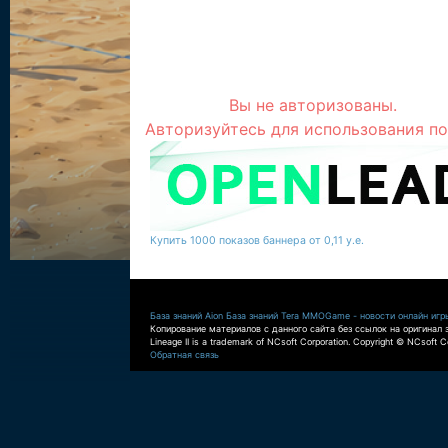
Вы не авторизованы.
Авторизуйтесь для использования по
Купить 1000 показов баннера от 0,11 у.е.
База знаний Aion
База знаний Tera
MMOGame - новости онлайн игр
Копирование материалов с данного сайта без ссылок на оригинал 
Lineage II is a trademark of NCsoft Corporation. Copyright © NCsoft Co
Обратная связь