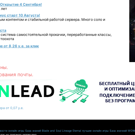
- Открытие 4 Сентября!
 лет
нус старт 10 Августа!
ным контентом и стабильной работой сервера. Много соло и
уста
 система самостоятельной прокачки, переработанные классы,
втоохота
 от 8,26 у.е. за клик
ны.
ования почты.
ра от 0,07 у.е.
ости онлайн игры
База знаний Blade and Soul
Lineage Eternal
лучшие онлайн игры
База значний WO
лок на оригинал запрещено.