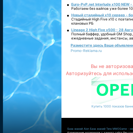
Euro-PvP.net Interlude х100 NEW 
Работаем без вайпов уже более 10
Новый стадийный х10 сервер - бо
Стадийный High Five x10 с поэтап
клановых РБ
Lineage 2 High Five x500 - 28 Авг
Полный баффер, удобный GM Shop,
ежедневные задания, инстансы, а
Разместите здесь Ваше объявление
Promo-Reklama.ru
Вы не авторизова
Авторизуйтесь для использ
Купить 1000 показов банне
База знаний Aion
База знаний Tera
MMOGame - нов
Копирование материалов с данного сайта без ссы