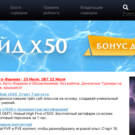
Блоги
Правила
Владельцам
серверов
рейтинга
серверов
вто-Фармом - 25 Июля. ОБТ 22 Июля
00 с Авто-Фармом и Обновлениями, без вайпов. Денежные Турниры на
в, врывайся!
iSub x550. Старт 7 августа
реноси навыки трёх саб-классов на основу, создавай уникальный
 умений.
e x1500 с продвинутым автофармом!
 GMT). Новый High Five x1500. Бесплатный автофарм со всеми
повый персонаж за 1 час.
 новым контентом!
 PVP и PVE контент, чтобы разнообразить игровой опыт. Старт 18.