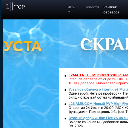
Игры
Новости
Рейтинг
серверов
L2MAD.NET - MultiCraft x100 с А
Interlude сервера от х1 до х1000
1000 Долларов, множество игроко
Устал от обычного Interlude? Mult
Один герой. Четыре профессии. Пе
билд и открывай сотни комбинаций
L2NAME.COM Новый PVP High Fiv
Открытие 24 Июля в 20:00 (МСК +3
функциями. Полноценный бафер. То
Старый добрый High Five x5 но с
Вместо крыльев мы добавили новый
08. 2026