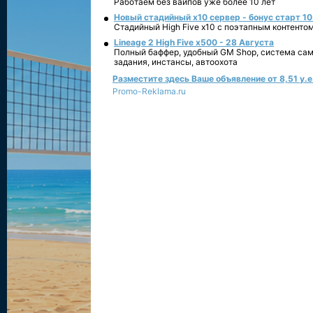
Работаем без вайпов уже более 10 лет
Новый стадийный х10 сервер - бонус старт 10
Стадийный High Five x10 с поэтапным контенто
Lineage 2 High Five x500 - 28 Августа
Полный баффер, удобный GM Shop, система сам
задания, инстансы, автоохота
Разместите здесь Ваше объявление от 8,51 у.е.
Promo-Reklama.ru