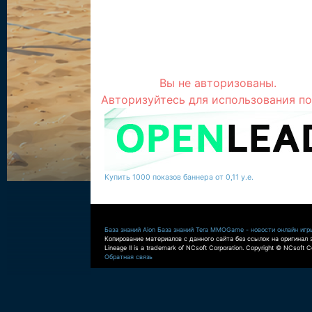
Вы не авторизованы.
Авторизуйтесь для использования по
Купить 1000 показов баннера от 0,11 у.е.
База знаний Aion
База знаний Tera
MMOGame - новости онлайн игр
Копирование материалов с данного сайта без ссылок на оригинал 
Lineage II is a trademark of NCsoft Corporation. Copyright © NCsoft Co
Обратная связь