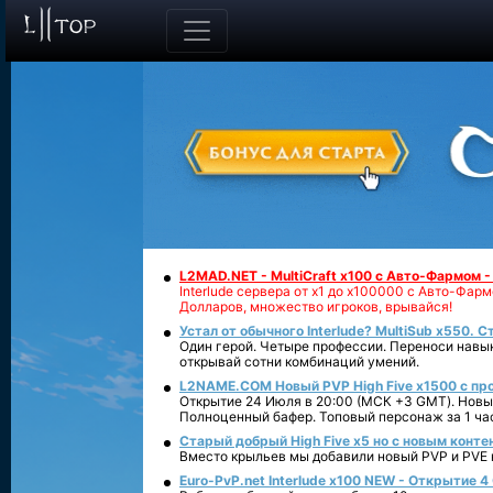
L2MAD.NET - MultiCraft x100 с Авто-Фармом 
Interlude сервера от х1 до х100000 с Авто-Фа
Долларов, множество игроков, врывайся!
Устал от обычного Interlude? MultiSub x550. С
Один герой. Четыре профессии. Переноси навык
открывай сотни комбинаций умений.
L2NAME.COM Новый PVP High Five x1500 с п
Открытие 24 Июля в 20:00 (МСК +3 GMT). Новый
Полноценный бафер. Топовый персонаж за 1 ча
Старый добрый High Five x5 но с новым конте
Вместо крыльев мы добавили новый PVP и PVE ко
Euro-PvP.net Interlude х100 NEW - Открытие 4