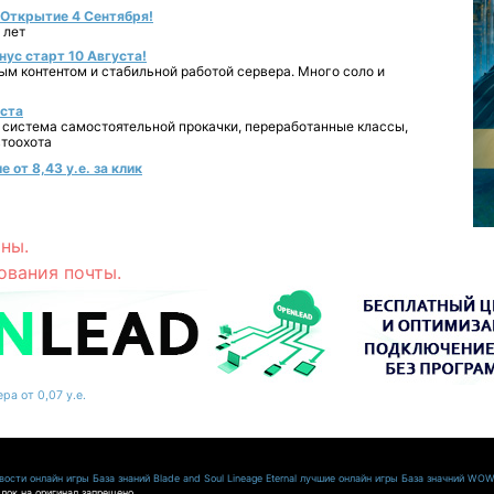
- Открытие 4 Сентября!
 лет
нус старт 10 Августа!
ным контентом и стабильной работой сервера. Много соло и
уста
 система самостоятельной прокачки, переработанные классы,
втоохота
 от 8,43 у.е. за клик
ны.
ования почты.
ра от 0,07 у.е.
ости онлайн игры
База знаний Blade and Soul
Lineage Eternal
лучшие онлайн игры
База значний WO
лок на оригинал запрещено.