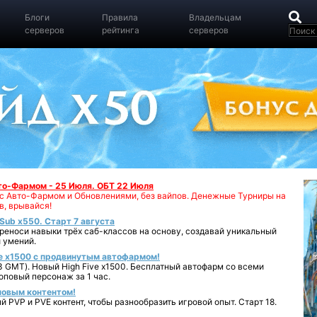
Блоги
Правила
Владельцам
серверов
рейтинга
серверов
вто-Фармом - 25 Июля. ОБТ 22 Июля
00 с Авто-Фармом и Обновлениями, без вайпов. Денежные Турниры на
в, врывайся!
iSub x550. Старт 7 августа
реноси навыки трёх саб-классов на основу, создавай уникальный
 умений.
e x1500 с продвинутым автофармом!
 GMT). Новый High Five x1500. Бесплатный автофарм со всеми
повый персонаж за 1 час.
 новым контентом!
 PVP и PVE контент, чтобы разнообразить игровой опыт. Старт 18.