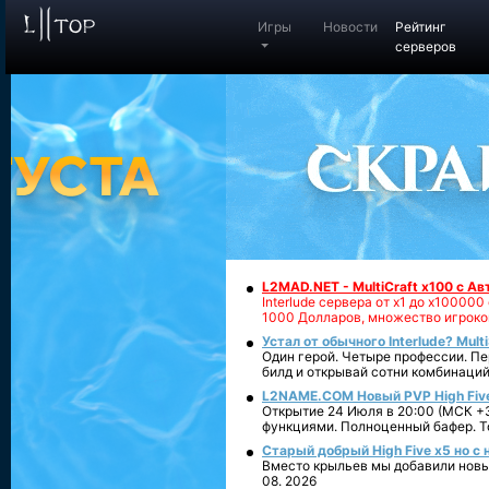
Игры
Новости
Рейтинг
серверов
L2MAD.NET - MultiCraft x100 с А
Interlude сервера от х1 до х1000
1000 Долларов, множество игроко
Устал от обычного Interlude? Mult
Один герой. Четыре профессии. Пе
билд и открывай сотни комбинаций
L2NAME.COM Новый PVP High Fiv
Открытие 24 Июля в 20:00 (МСК +3
функциями. Полноценный бафер. То
Старый добрый High Five x5 но с
Вместо крыльев мы добавили новый
08. 2026