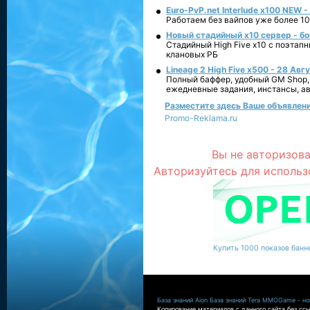
Euro-PvP.net Interlude х100 NEW 
Работаем без вайпов уже более 10
Новый стадийный х10 сервер - бо
Стадийный High Five x10 с поэтап
клановых РБ
Lineage 2 High Five x500 - 28 Авг
Полный баффер, удобный GM Shop,
ежедневные задания, инстансы, а
Разместите здесь Ваше объявление
Promo-Reklama.ru
Вы не авторизова
Авторизуйтесь для использ
Купить 1000 показов банне
База знаний Aion
База знаний Tera
MMOGame - нов
Копирование материалов с данного сайта без ссы