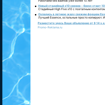
Работаем без вайпов уже более 10 лет
Новый стадийный х10 сервер - бонус старт 10
Стадийный High Five x10 с поэтапным контенто
Охладись в летнюю жару свежим фрешем Essen
Лучший Essence, остальные просто копируют. 
Разместите здесь Ваше объявление от 8,14 у.е.
Promo-Reklama.ru