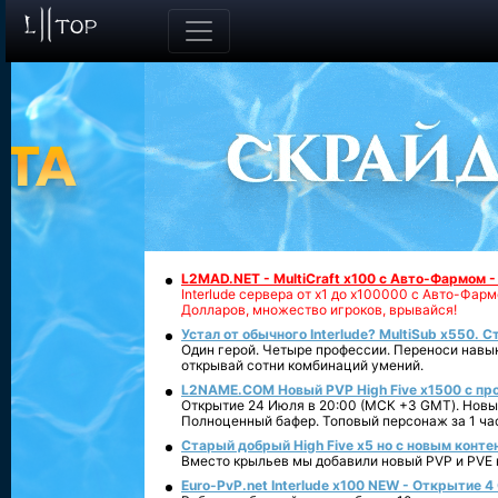
L2MAD.NET - MultiCraft x100 с Авто-Фармом 
Interlude сервера от х1 до х100000 с Авто-Фа
Долларов, множество игроков, врывайся!
Устал от обычного Interlude? MultiSub x550. С
Один герой. Четыре профессии. Переноси навык
открывай сотни комбинаций умений.
L2NAME.COM Новый PVP High Five x1500 с п
Открытие 24 Июля в 20:00 (МСК +3 GMT). Новый
Полноценный бафер. Топовый персонаж за 1 ча
Старый добрый High Five x5 но с новым конте
Вместо крыльев мы добавили новый PVP и PVE ко
Euro-PvP.net Interlude х100 NEW - Открытие 4