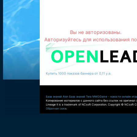
Вы не авторизованы.
Авторизуйтесь для использования по
Купить 1000 показов баннера от 0,11 у.е.
База знаний Aion
База знаний Tera
MMOGame - новости онлайн игр
Копирование материалов с данного сайта без ссылок на оригинал 
Lineage II is a trademark of NCsoft Corporation. Copyright © NCsoft Co
Обратная связь