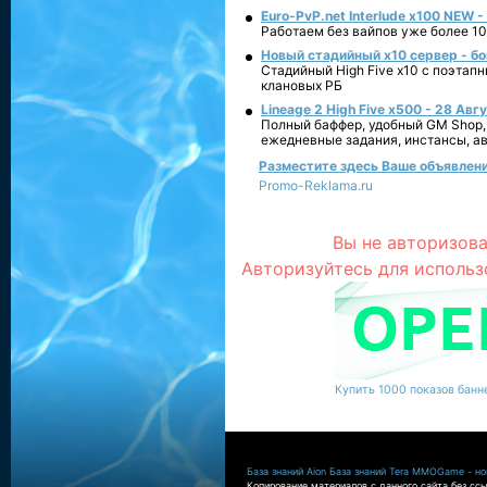
Euro-PvP.net Interlude х100 NEW 
Работаем без вайпов уже более 10
Новый стадийный х10 сервер - бо
Стадийный High Five x10 с поэтап
клановых РБ
Lineage 2 High Five x500 - 28 Авг
Полный баффер, удобный GM Shop,
ежедневные задания, инстансы, а
Разместите здесь Ваше объявление
Promo-Reklama.ru
Вы не авторизова
Авторизуйтесь для использ
Купить 1000 показов банне
База знаний Aion
База знаний Tera
MMOGame - нов
Копирование материалов с данного сайта без ссы