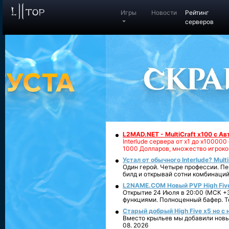
Игры
Новости
Рейтинг
серверов
L2MAD.NET - MultiCraft x100 с А
Interlude сервера от х1 до х1000
1000 Долларов, множество игроко
Устал от обычного Interlude? Mult
Один герой. Четыре профессии. Пе
билд и открывай сотни комбинаций
L2NAME.COM Новый PVP High Fiv
Открытие 24 Июля в 20:00 (МСК +3
функциями. Полноценный бафер. То
Старый добрый High Five x5 но с
Вместо крыльев мы добавили новый
08. 2026