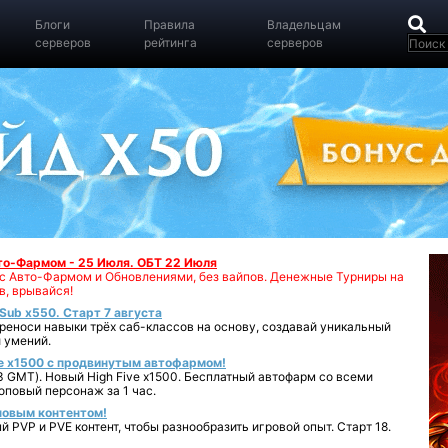
Блоги
Правила
Владельцам
серверов
рейтинга
серверов
вто-Фармом - 25 Июля. ОБТ 22 Июля
00 с Авто-Фармом и Обновлениями, без вайпов. Денежные Турниры на
в, врывайся!
iSub x550. Старт 7 августа
реноси навыки трёх саб-классов на основу, создавай уникальный
 умений.
e x1500 с продвинутым автофармом!
 GMT). Новый High Five x1500. Бесплатный автофарм со всеми
повый персонаж за 1 час.
 новым контентом!
 PVP и PVE контент, чтобы разнообразить игровой опыт. Старт 18.