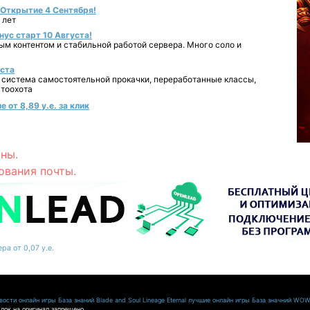
- Открытие 4 Сентября!
 лет
нус старт 10 Августа!
ным контентом и стабильной работой сервера. Много соло и
уста
 система самостоятельной прокачки, переработанные классы,
втоохота
 от 8,89 у.е. за клик
ны.
ования почты.
ра от 0,07 у.е.
ости онлайн игры
База знаний Blade and Soul
Lineage Eternal
лучшие онлайн игры
База значний WO
лок на оригинал запрещено.