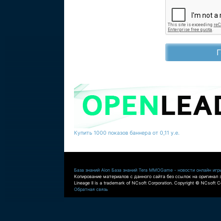
Купить 1000 показов баннера от 0,11 у.е.
База знаний Aion
База знаний Tera
MMOGame - новости онлайн игр
Копирование материалов с данного сайта без ссылок на оригинал 
Lineage II is a trademark of NCsoft Corporation. Copyright © NCsoft Co
Обратная связь