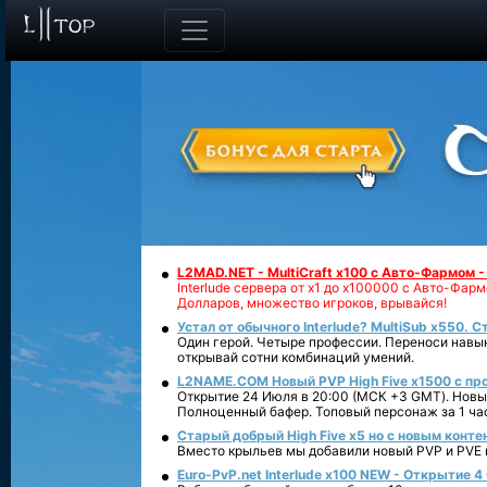
L2MAD.NET - MultiCraft x100 с Авто-Фармом 
Interlude сервера от х1 до х100000 с Авто-Фа
Долларов, множество игроков, врывайся!
Устал от обычного Interlude? MultiSub x550. С
Один герой. Четыре профессии. Переноси навык
открывай сотни комбинаций умений.
L2NAME.COM Новый PVP High Five x1500 с п
Открытие 24 Июля в 20:00 (МСК +3 GMT). Новый
Полноценный бафер. Топовый персонаж за 1 ча
Старый добрый High Five x5 но с новым конте
Вместо крыльев мы добавили новый PVP и PVE ко
Euro-PvP.net Interlude х100 NEW - Открытие 4