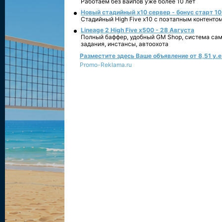
Работаем без вайпов уже более 10 лет
Новый стадийный х10 сервер - бонус старт 10
Стадийный High Five x10 с поэтапным контенто
Lineage 2 High Five x500 - 28 Августа
Полный баффер, удобный GM Shop, система сам
задания, инстансы, автоохота
Разместите здесь Ваше объявление от 8,51 у.е.
Promo-Reklama.ru