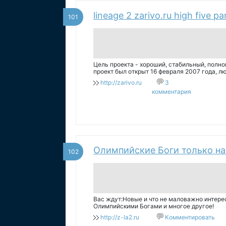
lineage 2 zarivo.ru high five pa
101
Цель проекта - хороший, стабильный, полн
проект был открыт 16 февраля 2007 года, 
момента ее появления.
http://zarivo.ru
3
комментария
Олимпийские Боги только на 
102
Вас ждут:Новые и что не маловажно интере
Олимпийскими Богами и многое другое!
http://z-la2.ru
Комментировать