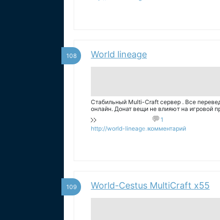
World lineage
108
Стабильный Multi-Craft сервер . Все перев
онлайн. Донат вещи не влияют на игровой п
1
http://world-lineage.ru
комментарий
World-Cestus MultiCraft x55
109