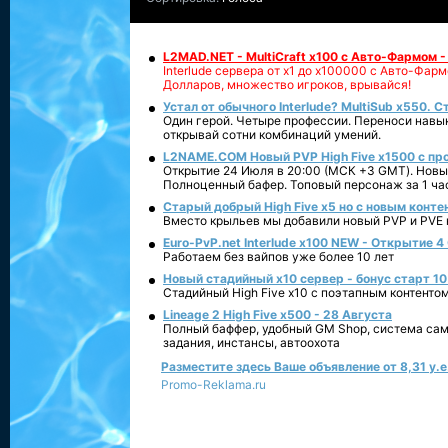
L2MAD.NET - MultiCraft x100 с Авто-Фармом 
Interlude сервера от х1 до х100000 с Авто-Фа
Долларов, множество игроков, врывайся!
Устал от обычного Interlude? MultiSub x550. С
Один герой. Четыре профессии. Переноси навык
открывай сотни комбинаций умений.
L2NAME.COM Новый PVP High Five x1500 с п
Открытие 24 Июля в 20:00 (МСК +3 GMT). Новый
Полноценный бафер. Топовый персонаж за 1 ча
Старый добрый High Five x5 но с новым конте
Вместо крыльев мы добавили новый PVP и PVE ко
Euro-PvP.net Interlude х100 NEW - Открытие 4
Работаем без вайпов уже более 10 лет
Новый стадийный х10 сервер - бонус старт 10
Стадийный High Five x10 с поэтапным контенто
Lineage 2 High Five x500 - 28 Августа
Полный баффер, удобный GM Shop, система сам
задания, инстансы, автоохота
Разместите здесь Ваше объявление от 8,31 у.е.
Promo-Reklama.ru