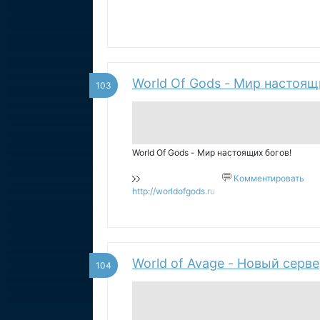
World Of Gods - Мир настоящ
103
World Of Gods - Мир настоящих богов!
Комментировать
http://worldofgods.ru
World of Avage - Новый серв
104