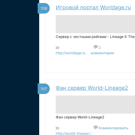
Игровой портал Worldage.ru
106
Сервер с честными рэйтами - Lineage II: The 
2
http://worldage.ru
комментария
Фан сервер World-Lineage2
107
Фан сервер World-Lineage2
Комментировать
http://world-lineage2.ru