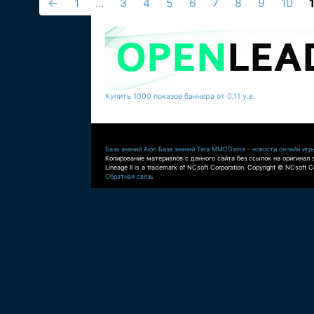
←
1
...
3
4
5
6
7
8
9
10
Купить 1000 показов баннера от 0,11 у.е.
База знаний Aion
База знаний Tera
MMOGame - новости онлайн игр
Копирование материалов с данного сайта без ссылок на оригинал 
Lineage II is a trademark of NCsoft Corporation. Copyright © NCsoft Co
Обратная связь