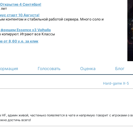
- Открытие 4 Сентября!
 лет
нус старт 10 Августа!
ным контентом и стабильной работой сервера. Много соло и
фрешем Essence x3 Valhalla
о копируют. Играют все Классы
 от 8,60 у.е. за клик
ормация
Голосовать
Оценка
Блог
Hard-game X-5
а HF, админ живой, частенько появляется в чате и напрямую говорит с игроками о в
ожно достичь всего!