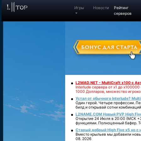
Игры
Новости
Рейтинг
серверов
L2MAD.NET - MultiCraft x100 с А
Interlude сервера от х1 до х1000
1000 Долларов, множество игроко
Устал от обычного Interlude? Mult
Один герой. Четыре профессии. Пе
билд и открывай сотни комбинаций
L2NAME.COM Новый PVP High Fiv
Открытие 24 Июля в 20:00 (МСК +3
функциями. Полноценный бафер. То
Старый добрый High Five x5 но с
Вместо крыльев мы добавили новый
08. 2026