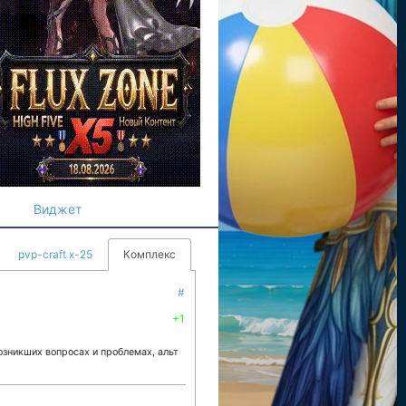
Виджет
pvp-craft x-25
Комплекс
#
+1
озникших вопросах и проблемах, альт