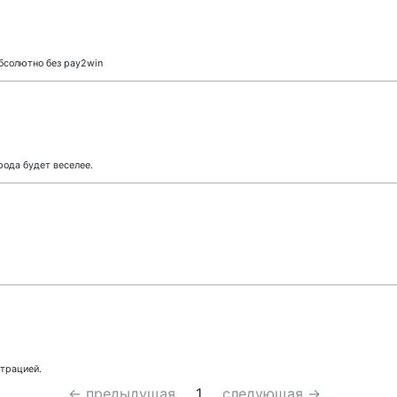
абсолютно без pay2win
рода будет веселее.
трацией.
← предыдущая
1
следующая →