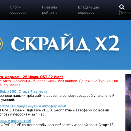
Блоги
Правила
Владельцам
серверов
рейтинга
серверов
вто-Фармом - 25 Июля. ОБТ 22 Июля
00 с Авто-Фармом и Обновлениями, без вайпов. Денежные Турниры на
в, врывайся!
iSub x550. Старт 7 августа
реноси навыки трёх саб-классов на основу, создавай уникальный
 умений.
e x1500 с продвинутым автофармом!
 GMT). Новый High Five x1500. Бесплатный автофарм со всеми
повый персонаж за 1 час.
 новым контентом!
 PVP и PVE контент, чтобы разнообразить игровой опыт. Старт 18.