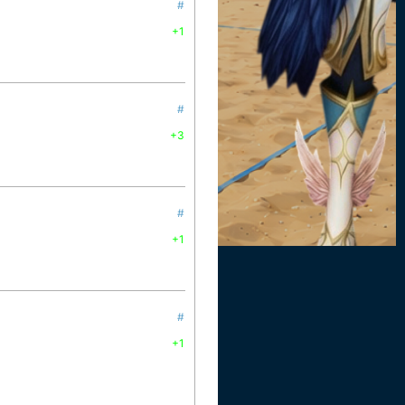
#
+1
#
+3
#
+1
#
+1