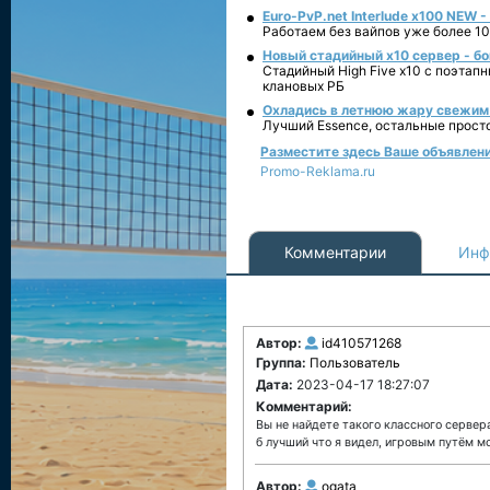
Euro-PvP.net Interlude х100 NEW 
Работаем без вайпов уже более 10
Новый стадийный х10 сервер - бо
Стадийный High Five x10 с поэтап
клановых РБ
Охладись в летнюю жару свежим 
Лучший Essence, остальные прост
Разместите здесь Ваше объявление
Promo-Reklama.ru
Комментарии
Инф
Автор:
id410571268
Группа:
Пользователь
Дата:
2023-04-17 18:27:07
Комментарий:
Вы не найдете такого классного сервер
б лучший что я видел, игровым путём м
Автор:
ogata