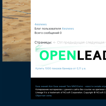
4esnews
Блог пользователя
4esnews
Всего сообщений 0
Страницы:
← Ctrl предыдущая
следующая C
Купить 1000 показов баннера от 0,11 у.е.
База знаний Aion
База знаний Tera
MMOGame - новости онлайн игр
Копирование материалов с данного сайта без ссылок на оригинал 
Lineage II is a trademark of NCsoft Corporation. Copyright © NCsoft Co
Обратная связь