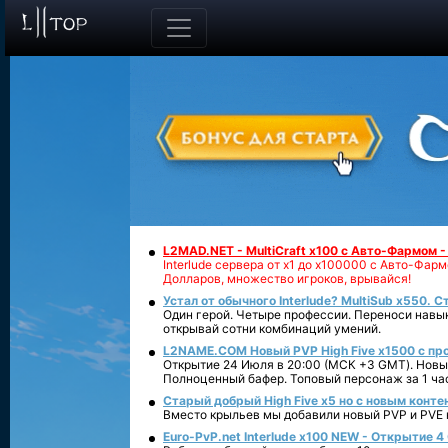
L2MAD.NET - MultiCraft x100 с Авто-Фармом 
Interlude сервера от х1 до х100000 с Авто-Фа
Долларов, множество игроков, врывайся!
Устал от обычного Interlude? MultiSub x550. С
Один герой. Четыре профессии. Переноси навык
открывай сотни комбинаций умений.
L2NAME.COM Новый PVP High Five x1500 с п
Открытие 24 Июля в 20:00 (МСК +3 GMT). Новый
Полноценный бафер. Топовый персонаж за 1 ча
Старый добрый High Five x5 но с новым конте
Вместо крыльев мы добавили новый PVP и PVE ко
Euro-PvP.net Interlude х100 NEW - Открытие 4