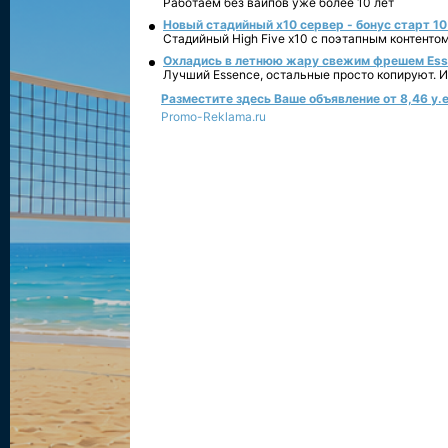
Работаем без вайпов уже более 10 лет
Новый стадийный х10 сервер - бонус старт 10
Стадийный High Five x10 с поэтапным контенто
Охладись в летнюю жару свежим фрешем Essen
Лучший Essence, остальные просто копируют. 
Разместите здесь Ваше объявление от 8,46 у.е
Promo-Reklama.ru