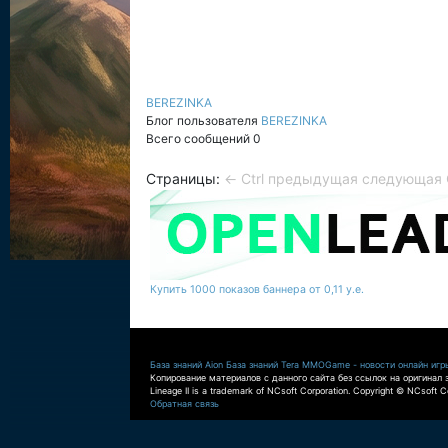
BEREZINKA
Блог пользователя
BEREZINKA
Всего сообщений 0
Страницы:
← Ctrl предыдущая
следующая C
Купить 1000 показов баннера от 0,11 у.е.
База знаний Aion
База знаний Tera
MMOGame - новости онлайн игр
Копирование материалов с данного сайта без ссылок на оригинал 
Lineage II is a trademark of NCsoft Corporation. Copyright © NCsoft Co
Обратная связь