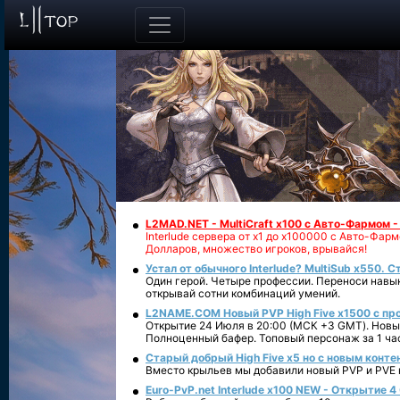
L2MAD.NET - MultiCraft x100 с Авто-Фармом 
Interlude сервера от х1 до х100000 с Авто-Фа
Долларов, множество игроков, врывайся!
Устал от обычного Interlude? MultiSub x550. С
Один герой. Четыре профессии. Переноси навык
открывай сотни комбинаций умений.
L2NAME.COM Новый PVP High Five x1500 с п
Открытие 24 Июля в 20:00 (МСК +3 GMT). Новый
Полноценный бафер. Топовый персонаж за 1 ча
Старый добрый High Five x5 но с новым конте
Вместо крыльев мы добавили новый PVP и PVE ко
Euro-PvP.net Interlude х100 NEW - Открытие 4