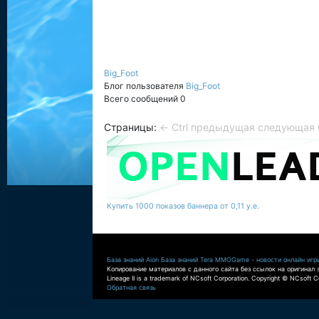
Big_Foot
Блог пользователя
Big_Foot
Всего сообщений 0
Страницы:
← Ctrl предыдущая
следующая C
Купить 1000 показов баннера от 0,11 у.е.
База знаний Aion
База знаний Tera
MMOGame - новости онлайн игр
Копирование материалов с данного сайта без ссылок на оригинал 
Lineage II is a trademark of NCsoft Corporation. Copyright © NCsoft Co
Обратная связь