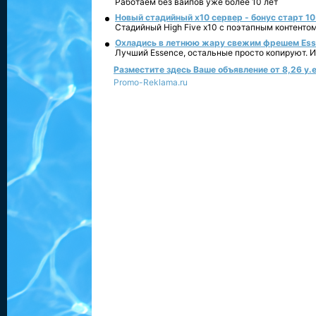
Работаем без вайпов уже более 10 лет
Новый стадийный х10 сервер - бонус старт 10
Стадийный High Five x10 с поэтапным контенто
Охладись в летнюю жару свежим фрешем Essen
Лучший Essence, остальные просто копируют. 
Разместите здесь Ваше объявление от 8,26 у.е
Promo-Reklama.ru