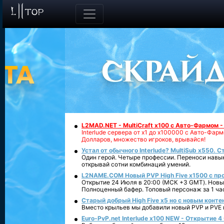
L2MAD.NET - MultiCraft x100 с Авто-Фармом 
Interlude сервера от х1 до х100000 с Авто-Фа
Долларов, множество игроков, врывайся!
Устал от обычного Interlude? MultiSub x550. С
Один герой. Четыре профессии. Переноси навык
открывай сотни комбинаций умений.
L2NAME.COM Новый PVP High Five x1500 с п
Открытие 24 Июля в 20:00 (МСК +3 GMT). Новый
Полноценный бафер. Топовый персонаж за 1 ча
Старый добрый High Five x5 но с новым конте
Вместо крыльев мы добавили новый PVP и PVE ко
Euro-PvP.net Interlude х100 NEW - Открытие 4